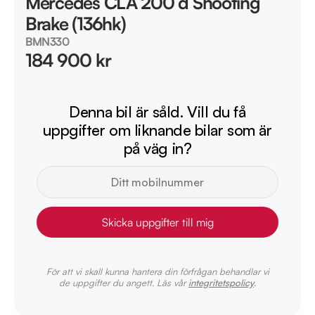
Mercedes CLA 200 d Shooting
Brake (136hk)
BMN330
184 900 kr
Denna bil är såld. Vill du få
uppgifter om liknande bilar som är
på väg in?
Skicka uppgifter till mig
För att vi skall kunna hantera din förfrågan behandlar vi
de uppgifter du angett. Läs vår
integritetspolicy
.