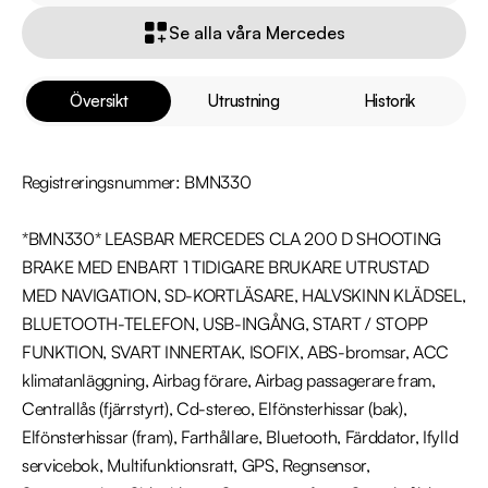
Se alla våra Mercedes
Översikt
Utrustning
Historik
Registreringsnummer: BMN330

*BMN330* LEASBAR MERCEDES CLA 200 D SHOOTING 
BRAKE MED ENBART 1 TIDIGARE BRUKARE UTRUSTAD 
MED NAVIGATION, SD-KORTLÄSARE, HALVSKINN KLÄDSEL, 
BLUETOOTH-TELEFON, USB-INGÅNG, START / STOPP 
FUNKTION, SVART INNERTAK, ISOFIX, ABS-bromsar, ACC 
klimatanläggning, Airbag förare, Airbag passagerare fram, 
Centrallås (fjärrstyrt), Cd-stereo, Elfönsterhissar (bak), 
Elfönsterhissar (fram), Farthållare, Bluetooth, Färddator, Ifylld 
servicebok, Multifunktionsratt, GPS, Regnsensor, 