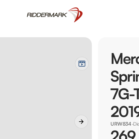
Mer
Spri
7G-T
201
URW834
·
Di
269