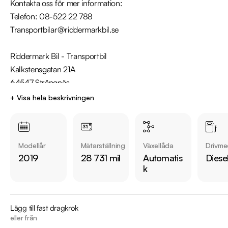
Kontakta oss för mer information:

Telefon: 08-522 22 788

Transportbilar@riddermarkbil.se

Riddermark Bil - Transportbil

Kalkstensgatan 21A

64547 Strängnäs

+ Visa hela beskrivningen
Fantastisk Mercedes-Benz Sprinter!

- Din pålitliga partner dagligen.

- Klarar jobbet, varje gång.

Modellår
Mätarställning
Växellåda
Drivme
- Driv säkerhet varje mil.

2019
28 731 mil
Automatis
Diese
- Flexibel, effektiv, pålitlig.

k
Utrustning inkluderar:

  - Dieselvärmare

  - Farthållare

Lägg till fast dragkrok
  - Sidodörr

eller från