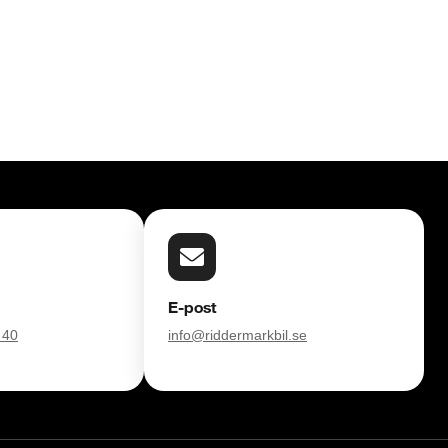
E-post
 40
info@riddermarkbil.se