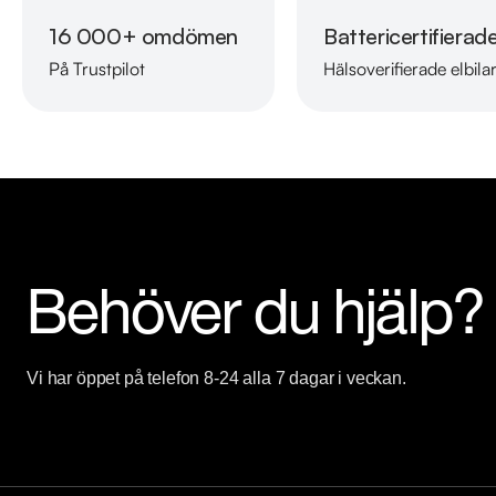
på 08-522 22 788 för att säkerställa att din drömbil finns kvar!

16 000+ omdömen
Battericertifierad
På Trustpilot
Hälsoverifierade elbila
Vi erbjuder skräddarsydd finansiering, marknadens billigaste helför
Se hur vi testar alla våra bilar i videon nedan: 

Se våra tester - https://www.youtube.com/watch?v=EvmgI7c
Öppettider:

Telefon: Måndag - Söndag 08:00 - 24:00

Butik: Måndag - Fredag 09:00 - 19:00, Lördag 10:00 - 17:00, 
Behöver du hjälp?
Välkomna!
Vi har öppet på telefon 8-24 alla 7 dagar i veckan.