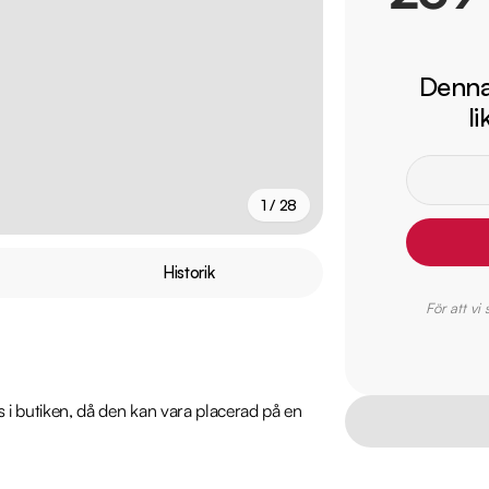
Denna 
l
1 / 28
+
23
fler
Historik
För att vi
ns i butiken, då den kan vara placerad på en 