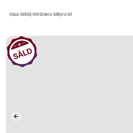
Köpa bil
Sälj bil
Värdera bil
Byta bil