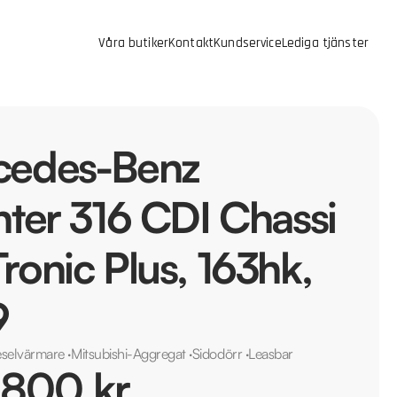
Våra butiker
Kontakt
Kundservice
Lediga tjänster
cedes-Benz
nter 316 CDI Chassi
ronic Plus, 163hk,
9
eselvärmare
·
Mitsubishi-Aggregat
·
Sidodörr
·
Leasbar
 800 kr