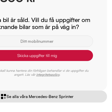
bil är såld. Vill du få uppgifter om
iknande bilar som är på väg in?
Skicka uppgifter till mig
 skall kunna hantera din förfrågan behandlar vi de uppgifter du
angett. Läs vår
integritetspolicy
.
Se alla våra Mercedes-Benz Sprinter