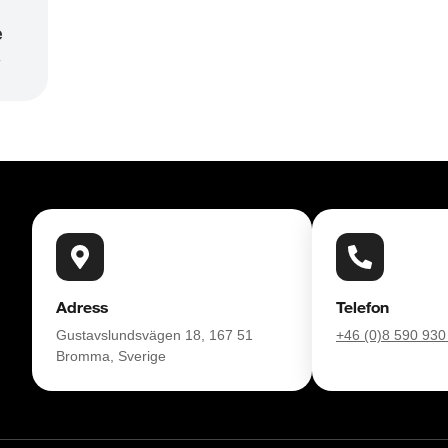
e
r
säkring och tar gärna din gamla bil i inbyte. 
NqkUFWD86J

Söndag 10:00 - 16:00

Adress
Telefon
Gustavslundsvägen 18, 167 51
+46 (0)8 590 930
Bromma, Sverige