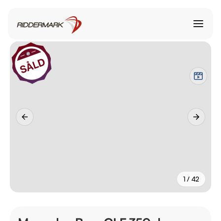
1 / 42
+
37
fler