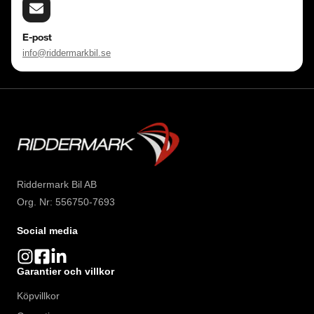
Välkomna!
E-post
info@riddermarkbil.se
Riddermark Bil AB
Org. Nr: 556750-7693
Social media
Garantier och villkor
Köpvillkor