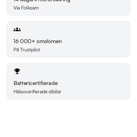
Servicehistorik:

Via Folksam
2021-09-27 - 630 mil

2022-11-29 - 2980 mil

2023-06-29 - 5301 mil

2024-02-01 - 7550 mil

16 000+ omdömen
På Trustpilot
Besök

https://www.riddermarkbil.se/kopa-bil/mercedes-
benz/trj987/

för att:

Battericertifierade
• Se närbilder och film på bilen

• Reservera bilen direkt online

Hälsoverifierade elbilar
Läs mer om oss
• Få mer info om utrustning och tillval

RIDDERMARK BIL TRYGGHETSPAKET:

Skydda din bil med vårt trygghetspaket. Välj mellan 12-60 
månaders garanti och komplettera med extra 