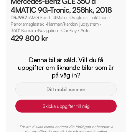
Mercedes-Benz GLE 350 d
4MATIC 9G-Tronic, 258hk, 2018
TRJ987
·
AMG Sport
·
4Matic
·
Dragkrok - infällbar
·
Panoramaglastak
·
Harman/kardon ljudsystem
·
360° Kamera
·
Navigation
·
CarPlay / Auto
429 800 kr
Denna bil är såld. Vill du få
uppgifter om liknande bilar som är
på väg in?
Skicka uppgifter till mig
För att vi skall kunna hantera din förfrågan behandlar vi
de uppgifter du angett. Läs vår
integritetspolicy
.