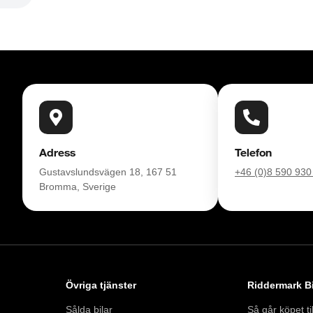
Adress
Telefon
Gustavslundsvägen 18, 167 51
+46 (0)8 590 930
Bromma, Sverige
Övriga tjänster
Riddermark Bi
Sålda bilar
Så går köpet til