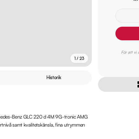
För att vi
1 / 23
+
18
fler
Historik
ercedes-Benz GLC 220 d 4M 9G-tronic AMG 
rtnivå samt kvalitetskänsla, fina utrymmen 