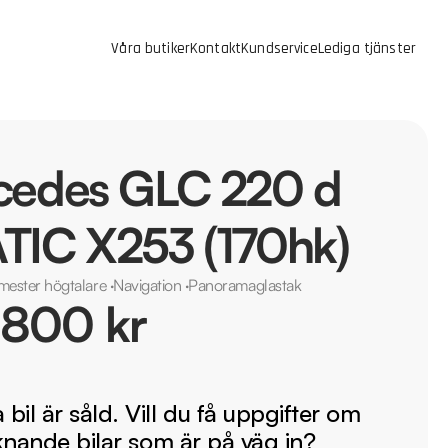
Våra butiker
Kontakt
Kundservice
Lediga tjänster
cedes GLC 220 d
TIC X253 (170hk)
mester högtalare
·
Navigation
·
Panoramaglastak
 800 kr
bil är såld. Vill du få uppgifter om
iknande bilar som är på väg in?