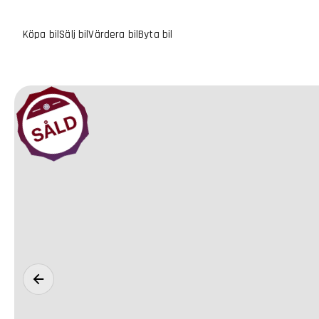
Köpa bil
Sälj bil
Värdera bil
Byta bil