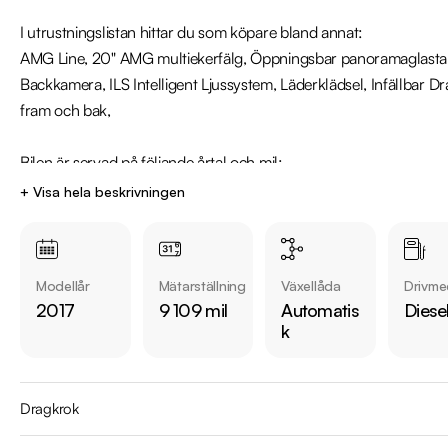
I utrustningslistan hittar du som köpare bland annat: 

AMG Line, 20" AMG multiekerfälg, Öppningsbar panoramaglastak, 
Backkamera, ILS Intelligent Ljussystem, Läderklädsel, Infällbar 
fram och bak, 

Bilen är servad på följande årtal och mil:

2018-04-11 2047 mil

+ Visa hela beskrivningen
2019-04-04 4270 mil

2020-03-31 6422 mil

2021-03-15 8320 mil

Modellår
Mätarställning
Växellåda
Drivme
2017
9 109 mil
Automatis
Diese
Övrig information om bilen:

k
Fordonsskatt 2041kr

Blandad förbrukning på 5 L/100km

Besiktad till 2023-03-31

Dragkrok