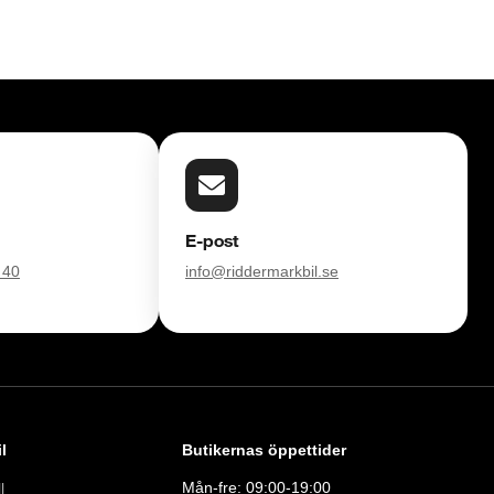
E-post
 40
info@riddermarkbil.se
l
Butikernas öppettider
Mån-fre: 09:00-19:00
l