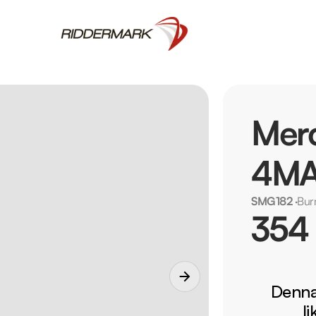
Mer
4MA
SMG182
·
Bur
354
Denna 
l