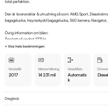
total perfektion.

Den är leveransklar & utrustning så som: AMG Sport, Dieselvärmare
bagagelucka, Insynsskydd bagagelucka, 360 kamera, Navigator, S
Övrig information om bilen:

Årsskatt på endast 2771 kr

Vid blandad körning är förbrukning endast 0,51l/mil

+ Visa hela beskrivningen
Besiktigad till och med 2023-09-30

Denna bil kan köpas med 12-48 mån garanti

Modellår
Mätarställning
Växellåda
Drivme
Servicehistorik:

2017
14 231 mil
Automatis
Diese
2017-07-12 - 2440 mil

k
2018-06-21 - 4869 mil

2019-04-02 - 7436 mil

2020-02-19 - 9996 mil

Dragkrok
2020-10-28 - 12710 mil
