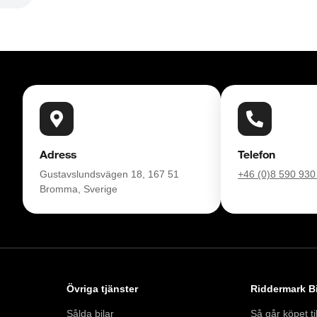
Adress
Telefon
Gustavslundsvägen 18, 167 51
+46 (0)8 590 930
Bromma, Sverige
Övriga tjänster
Riddermark Bi
Sålda bilar
Så går köpet til