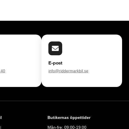
E-post
 40
info@riddermarkbil.se
l
Butikernas öppettider
Mån-fre: 09:00-19:00
l