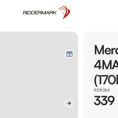
Mer
4MA
(170
RDR284
339