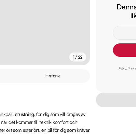
Denna 
l
1 / 22
För att vi
+
17
fler
Historik
nkbar utrustning, för dig som vill omges av 
 när det kommer till teknik komfort och 
nteriört som exteriört, en bil för dig som kräver 