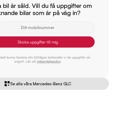
bil är såld. Vill du få uppgifter om
iknande bilar som är på väg in?
Skicka uppgifter till mig
 skall kunna hantera din förfrågan behandlar vi de uppgifter du
angett. Läs vår
integritetspolicy
.
Se alla våra Mercedes-Benz GLC