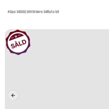
Köpa bil
Sälj bil
Värdera bil
Byta bil