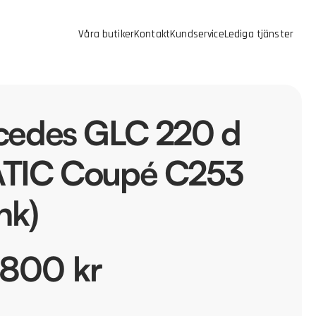
Våra butiker
Kontakt
Kundservice
Lediga tjänster
cedes GLC 220 d
TIC Coupé C253
hk)
 800 kr