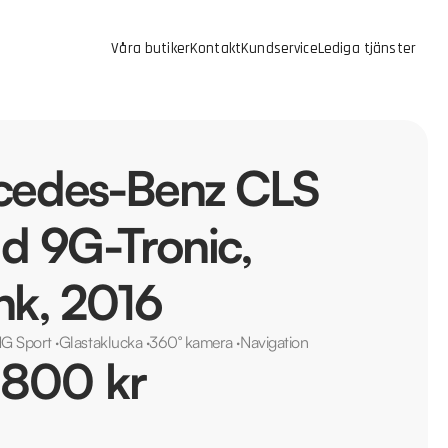
Våra butiker
Kontakt
Kundservice
Lediga tjänster
cedes-Benz CLS
d 9G-Tronic,
hk, 2016
G Sport
·
Glastaklucka
·
360° kamera
·
Navigation
 800 kr