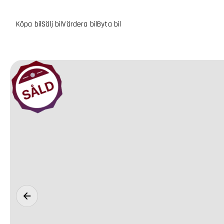
Köpa bil
Sälj bil
Värdera bil
Byta bil