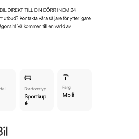
A BIL DIREKT TILL DIN DÖRR INOM 24 
t utbud? Kontakta våra säljare för ytterligare 
ågonsin! Välkommen till en värld av 
ger. Se våra bilar på 
Färg
del
Fordonstyp
Mblå
l
Sportkup
é
il