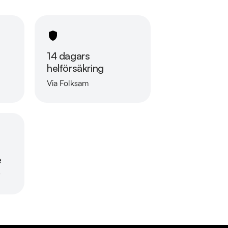
14 dagars
helförsäkring
Via Folksam
Läs mer om oss
e
r
mmersfritt bilägande! Med vårt 
ehov perfekt. Välj mellan 12 till 60 månaders 