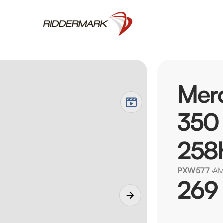
Mer
350 
258
PXW577
·
AM
269