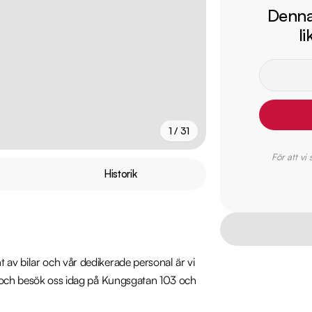
Denna 
l
1 / 31
För att vi
+
26
fler
Historik
av bilar och vår dedikerade personal är vi 
m och besök oss idag på Kungsgatan 103 och 