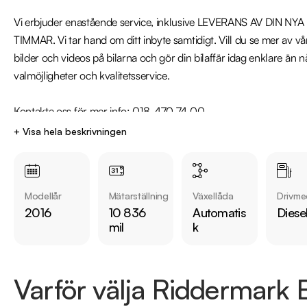
Vi erbjuder enastående service, inklusive LEVERANS AV DIN NY
TIMMAR. Vi tar hand om ditt inbyte samtidigt. Vill du se mer av vår
bilder och videos på bilarna och gör din bilaffär idag enklare än n
valmöjligheter och kvalitetsservice. 

Kontakta oss för mer info: 018-470 74 00 

+ Visa hela beskrivningen
Jämför denna bil med någon av våra andra Mercedes-Benz CLS i la
https://www.riddermarkbil.se/kopa-bil/?series=cls

Modellår
Mätarställning
Växellåda
Drivme
Övrig information om bilen:

2016
10 836
Automatis
Diese
Årsskatt på endast 2719:-

mil
k
Vid blandad körning är förbrukning endast 0,54l/Mil

Besiktigad till och med 2024-09-30

Denna bil kan köpas med 12-60 mån garanti

Varför välja Riddermark B