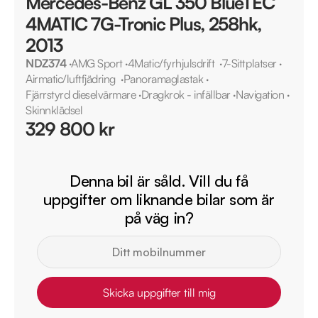
Mercedes-Benz GL 350 BlueTEC
4MATIC 7G-Tronic Plus, 258hk,
2013
NDZ374
·
AMG Sport
·
4Matic/fyrhjulsdrift
·
7-Sittplatser
·
Airmatic/luftfjädring
·
Panoramaglastak
·
Fjärrstyrd dieselvärmare
·
Dragkrok - infällbar
·
Navigation
·
Skinnklädsel
329 800 kr
Denna bil är såld. Vill du få
uppgifter om liknande bilar som är
på väg in?
Skicka uppgifter till mig