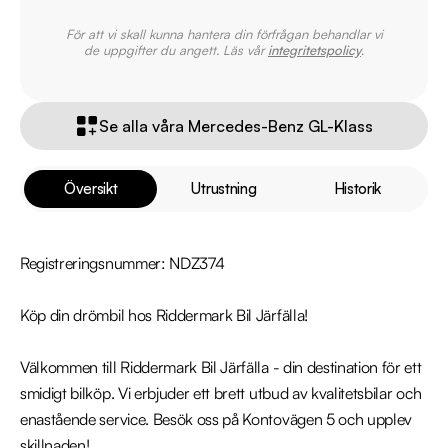
För att vi skall kunna hantera din förfrågan behandlar vi
de uppgifter du angett. Läs vår
integritetspolicy
.
Se alla våra Mercedes-Benz GL-Klass
Översikt
Utrustning
Historik
Registreringsnummer: NDZ374

Köp din drömbil hos Riddermark Bil Järfälla!

Välkommen till Riddermark Bil Järfälla - din destination för ett 
smidigt bilköp. Vi erbjuder ett brett utbud av kvalitetsbilar och 
enastående service. Besök oss på Kontovägen 5 och upplev 
skillnaden!
