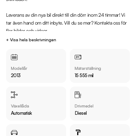
Leverans av din nya bil direkt till din dörr inom 24 timmar! Vi 
tar även hand om ditt inbyte. Vill du se mer? Kontakta oss för 
fler bilder och videor.

+ Visa hela beskrivningen
Kontakta oss för mer information: 

Telefon: 08-572 142 40

Mejladress: jarfalla@riddermarkbil.se

Modellår
Mätarställning
Adress: Kontovägen 5, 175 62, Järfälla

2013
15 555 mil
Därför ska du välja Riddermark Bil: 

* Störst i Sverige på begagnade bilar

* Erbjuder hemleverans i hela Sverige

Växellåda
Drivmedel
* 14 dagars helförsäkring via Folksam

Automatisk
Diesel
* Över 10 tusen omdömen på Trustpilot 

* Våra bilar är testade på över 100 punkter

* Kvalitetssäkrade bilar
