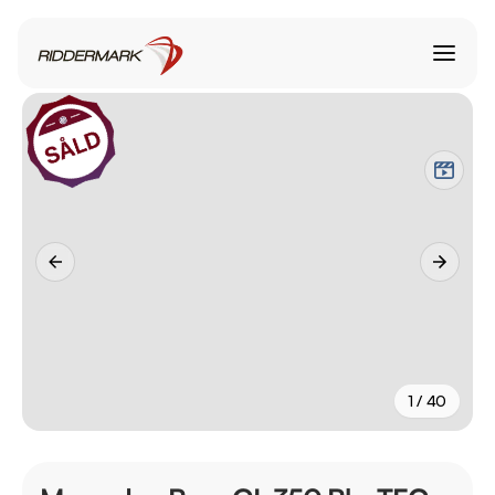
1 / 40
+
35
fler