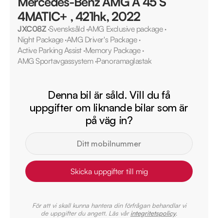
Mercedes-Benz AMG A 45 S
4MATIC+ , 421hk, 2022
JXC08Z
·
Svensksåld
·
AMG Exclusive package
·
Night Package
·
AMG Driver's Package
·
Active Parking Assist
·
Memory Package
·
AMG Sportavgassystem
·
Panoramaglastak
Denna bil är såld. Vill du få
uppgifter om liknande bilar som är
på väg in?
Skicka uppgifter till mig
För att vi skall kunna hantera din förfrågan behandlar vi
de uppgifter du angett. Läs vår
integritetspolicy
.