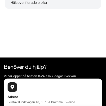
Hälsoverifierade elbilar
Läs mer om oss
Telefontider:

Måndag - Söndag 08:00 - 24:00

Besökstider i butik:

Måndag - Fredag 09:00 - 19:00

Lördag 10:00 - 18:00

Söndag 10:00 - 16:00

Välkomna!
Behöver du hjälp?
Vi har öppet på telefon 8-24 alla 7 dagar i veckan.
Adress
Gustavslundsvägen 18, 167 51 Bromma, Sverige