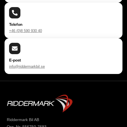
Telefon
+46 (0)8 590 930 40
E-post
info@riddermarkbil.se
Riddermark Bil AB
Org. Nr: 556750-7693