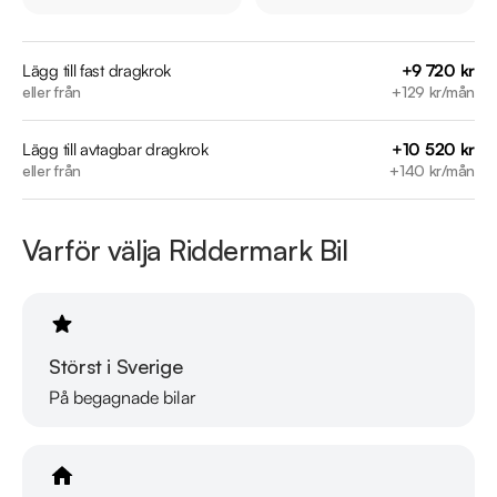
Besök

https://www.riddermarkbil.se/kopa-bil/mercedes-
Lägg till fast dragkrok
+9 720 kr
eller från
+129 kr/mån
benz/jxc08z/

för att:

Lägg till avtagbar dragkrok
+10 520 kr
• Se närbilder och film på bilen

eller från
+140 kr/mån
• Reservera bilen direkt online

• Få mer info om utrustning och tillval

Varför välja Riddermark Bil
Därför ska du välja Riddermark Bil Linköping: 

* Störst i Sverige på begagnade bilar

* Erbjuder hemleverans i hela Sverige

* 14 dagars helförsäkring via Folksam

Störst i Sverige
* Över 10 tusen omdömen på Trustpilot 

På begagnade bilar
* Våra bilar är testade på över 100 punkter

* Kvalitetssäkrade bilar
