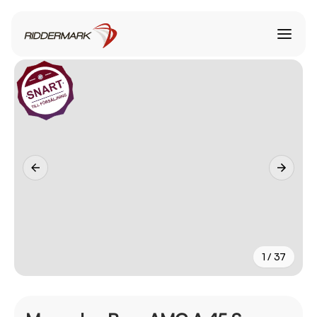
1 / 37
+
32
fler