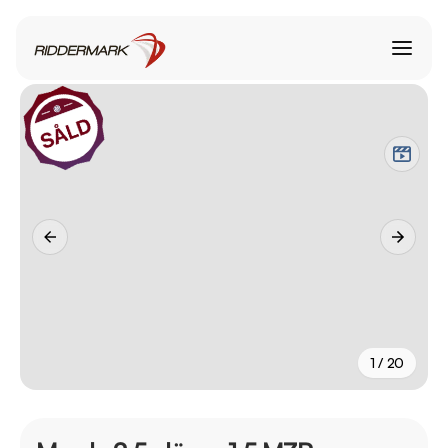
1 / 20
+
15
fler