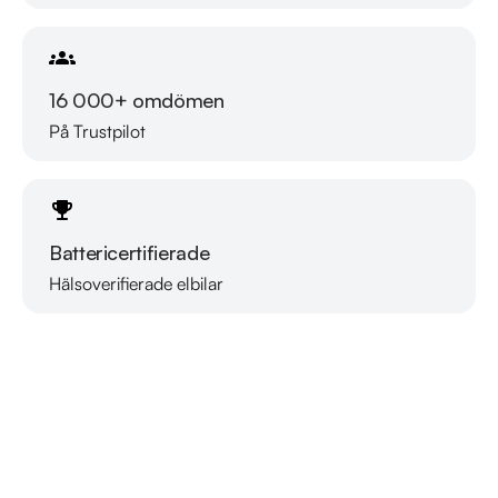
finansiering som passar just dina behov och erbjuder 14 dagar 
försäkring kostnadsfritt i samarbete med Folksam, vi tar gärna 
din gamla bil i inbyte. Kontakta anläggningen för mer 
16 000+ omdömen
information.

På Trustpilot
Telefontider:

Måndag - Söndag 08:00 - 24:00

Battericertifierade
Besökstider i butik:

Måndag - Fredag 09:00 - 19:00

Hälsoverifierade elbilar
Läs mer om oss
Lördag 10:00 - 18:00

Söndag 10:00 - 16:00

Välkomna!