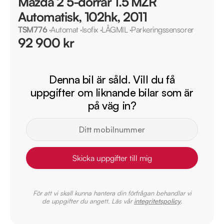
Mazda 2 5-dörrar 1.5 MZR
Automatisk, 102hk, 2011
TSM776
·
Automat
·
Isofix
·
LÅGMIL
·
Parkeringssensorer
92 900 kr
Denna bil är såld. Vill du få
uppgifter om liknande bilar som är
på väg in?
Skicka uppgifter till mig
För att vi skall kunna hantera din förfrågan behandlar vi
de uppgifter du angett. Läs vår
integritetspolicy
.