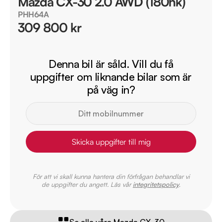
Mazda CX-30 2.0 AWD (180hk)
PHH64A
309 800 kr
Denna bil är såld. Vill du få
uppgifter om liknande bilar som är
på väg in?
Skicka uppgifter till mig
För att vi skall kunna hantera din förfrågan behandlar vi
de uppgifter du angett. Läs vår
integritetspolicy
.
Se alla våra Mazda CX-30