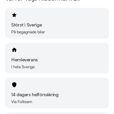
finansiering som passar just dina behov, erbjuder marknadens 
billigaste helförsäkring och tar gärna din gamla bil i inbyte. 
Kontakta anläggningen för mer information.
Störst i Sverige
På begagnade bilar
Hemleverans
I hela Sverige
14 dagars helförsäkring
Via Folksam