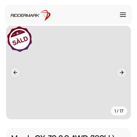
1 / 17
+
12
fler