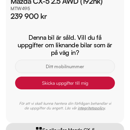
Mazda CX-5 2.5 AWD (192hk)
MTW495
239 900 kr
Denna bil är såld. Vill du få
uppgifter om liknande bilar som är
på väg in?
Skicka uppgifter till mig
För att vi skall kunna hantera din förfrågan behandlar vi
de uppgifter du angett. Läs vår
integritetspolicy
.
Se alla våra Mazda CX-5