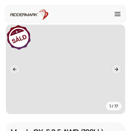
1 / 17
+
12
fler