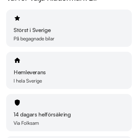
Eftersom vi har väldigt korta lager tider på våra bilar 
rekommenderar vi våra kunder att ringa oss på  08-572 142 
40 för att kontrollera att fordonet finns kvar! Vi ordnar en 
Störst i Sverige
finansiering som passar just dina behov, erbjuder marknadens 
billigaste helförsäkring och tar gärna din gamla bil i inbyte.
På begagnade bilar
Hemleverans
I hela Sverige
14 dagars helförsäkring
Via Folksam