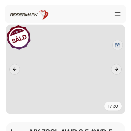
1 / 30
+
25
fler