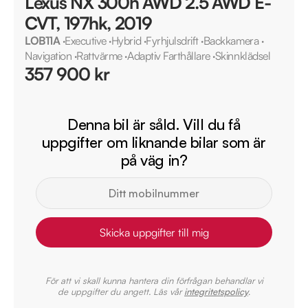
Lexus NX 300h AWD 2.5 AWD E-
CVT, 197hk, 2019
LOB11A
·
Executive
·
Hybrid
·
Fyrhjulsdrift
·
Backkamera
·
Navigation
·
Rattvärme
·
Adaptiv Farthållare
·
Skinnklädsel
357 900 kr
Denna bil är såld. Vill du få
uppgifter om liknande bilar som är
på väg in?
Skicka uppgifter till mig
För att vi skall kunna hantera din förfrågan behandlar vi
de uppgifter du angett. Läs vår
integritetspolicy
.