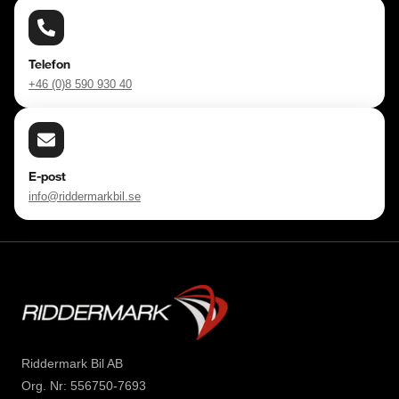
Varmt välkommen att testa oss du med!
Telefon
+46 (0)8 590 930 40
E-post
info@riddermarkbil.se
Riddermark Bil AB
Org. Nr: 556750-7693