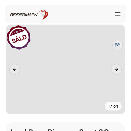
1 / 34
+
29
fler