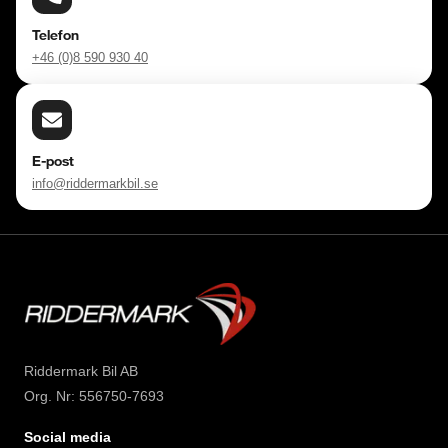
Telefon
+46 (0)8 590 930 40
E-post
info@riddermarkbil.se
Riddermark Bil AB
Org. Nr: 556750-7693
Social media