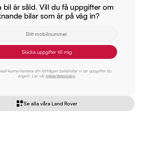
bil är såld. Vill du få uppgifter om
iknande bilar som är på väg in?
Skicka uppgifter till mig
 skall kunna hantera din förfrågan behandlar vi de uppgifter du
angett. Läs vår
integritetspolicy
.
Se alla våra Land Rover