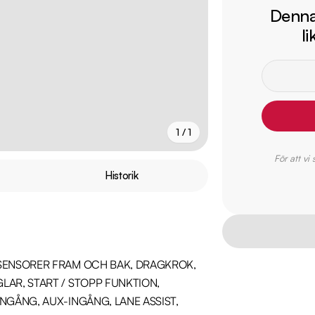
Denna 
l
1 / 1
För att vi
Historik
SENSORER FRAM OCH BAK, DRAGKROK, 
AR, START / STOPP FUNKTION, 
GÅNG, AUX-INGÅNG, LANE ASSIST, 