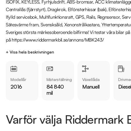
ISOFIX, KEYLESS, Fyrhjulsdrift, ABS-bromsar, ACC klimatanläggni
Centrallås (fjärrstyrt), Dragkrok, Elfönsterhissar (bak), Elfönsterhi
Ifylld servicebok, Multifunktionsratt, GPS, Rails, Regnsensor, Ser
Sätesvärme fram, Svensksåld, Xenonstrålkastare, Yttertemperatur
Sveriges största märkesoberoende bilfirma! Vi testar våra bilar på
på https://www.riddermarkbil.se/annons/MBK243/
+ Visa hela beskrivningen
Modellår
Mätarställning
Växellåda
Drivme
2016
84 840
Manuell
Diese
mil
Varför välja Riddermark B