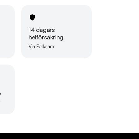
14 dagars
helförsäkring
Via Folksam
Läs mer om oss
e
r