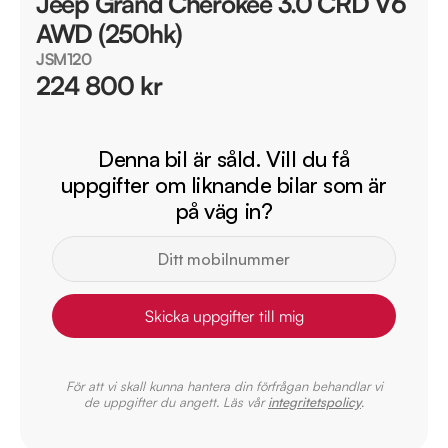
Jeep Grand Cherokee 3.0 CRD V6
AWD (250hk)
JSM120
224 800 kr
Denna bil är såld. Vill du få
uppgifter om liknande bilar som är
på väg in?
Skicka uppgifter till mig
För att vi skall kunna hantera din förfrågan behandlar vi
de uppgifter du angett. Läs vår
integritetspolicy
.