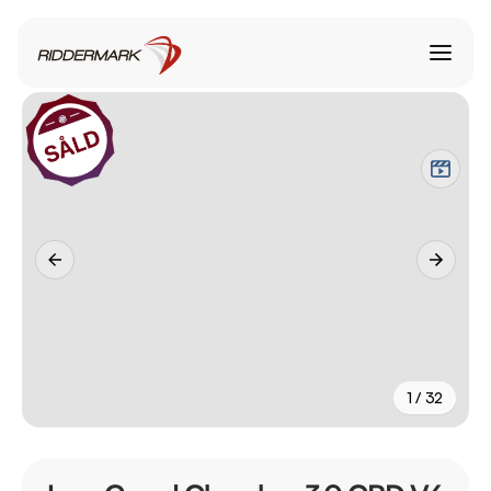
1 / 32
+
27
fler