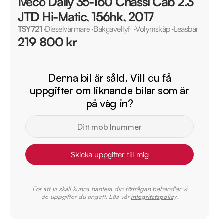
Iveco Daily 35-160 Chassi Cab 2.3
JTD Hi-Matic, 156hk, 2017
TSY721
·
Dieselvärmare
·
Bakgavellyft
·
Volymskåp
·
Leasbar
219 800 kr
Denna bil är såld. Vill du få
uppgifter om liknande bilar som är
på väg in?
Skicka uppgifter till mig
För att vi skall kunna hantera din förfrågan behandlar vi
de uppgifter du angett. Läs vår
integritetspolicy
.