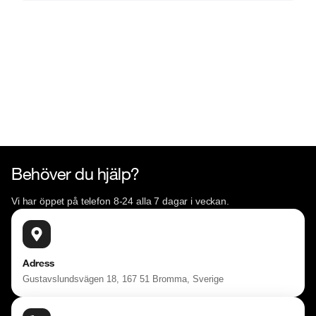
v=EvmgI7cNqkUFWD86J

Öppettider:

Telefon: Måndag - Söndag 08:00 - 24:00

Butik: Måndag - Fredag 09:00 - 19:00, Lördag 10:00 - 
17:00, Söndag 10:00 - 16:00

Välkomna!
Behöver du hjälp?
Vi har öppet på telefon 8-24 alla 7 dagar i veckan.
Adress
Gustavslundsvägen 18, 167 51 Bromma, Sverige