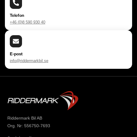
Telefon
+46 (0)8 590 930 40
E-post
info@riddermarkbil.se
Riddermark Bil AB
Org. Nr: 556750-7693