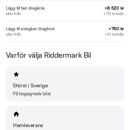
Övrig information om bilen:

Lägg till fast dragkrok
+8 520 kr
eller från
+113 kr/mån
Årsskatt: Endast 5847kr 

Vid blandad körning är förbrukning endast 7,7 l/100km

Lägg till avtagbar dragkrok
+750 kr
Besiktigad till och med 2026-05-31

eller från
+10 kr/mån
Möjlighet till 12-60 månaders garanti

Besök

Varför välja Riddermark Bil
https://www.riddermarkbil.se/kopa-bil/mercedes-
benz/ncu355/

för att:

. Se närbilder och film på bilen

Störst i Sverige
. Reservera bilen direkt online

På begagnade bilar
. Få mer info om utrustning och tillval

Riddermark Bil Trygghetsleasing

Hemleverans
Med Riddermark Bil Trygghetsleasing får du fullständig 