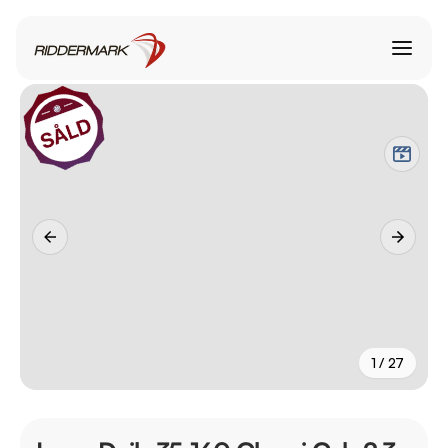
1 / 27
+
22
fler