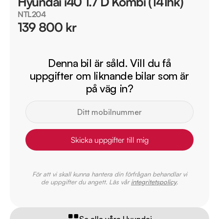
Hyundai i40 1.7 D Kombi (141hk)
NTL204
139 800 kr
Denna bil är såld. Vill du få
uppgifter om liknande bilar som är
på väg in?
Skicka uppgifter till mig
För att vi skall kunna hantera din förfrågan behandlar vi
de uppgifter du angett. Läs vår
integritetspolicy
.
Se alla våra Hyundai