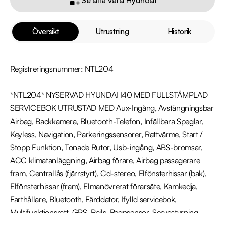
Översikt
Utrustning
Historik
Registreringsnummer: NTL204

*NTL204* NYSERVAD HYUNDAI I40 MED FULLSTÄMPLAD 
SERVICEBOK UTRUSTAD MED Aux-Ingång, Avstängningsbar 
Airbag, Backkamera, Bluetooth-Telefon, Infällbara Speglar, 
Keyless, Navigation, Parkeringssensorer, Rattvärme, Start / 
Stopp Funktion, Tonade Rutor, Usb-ingång, ABS-bromsar, 
ACC klimatanläggning, Airbag förare, Airbag passagerare 
fram, Centrallås (fjärrstyrt), Cd-stereo, Elfönsterhissar (bak), 
Elfönsterhissar (fram), Elmanövrerat förarsäte, Kamkedja, 
Farthållare, Bluetooth, Färddator, Ifylld servicebok, 
Multifunktionsratt, GPS, Rails, Regnsensor, Servostyrning, 