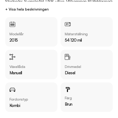
Startspärr, Svensksåld, USB-uttag, Välkommen till Riddermark 
Bil AB, Sveriges största märkesoberoende bilfirma! Vi testar 
+ Visa hela beskrivningen
våra bilar på 50 punkter, se vår annons och testprotokoll på 
https://www.riddermarkbil.se/annons/KKO454/.
Modellår
Mätarställning
2015
54 120 mil
Växellåda
Drivmedel
Manuell
Diesel
Färg
Fordonstyp
Brun
Kombi