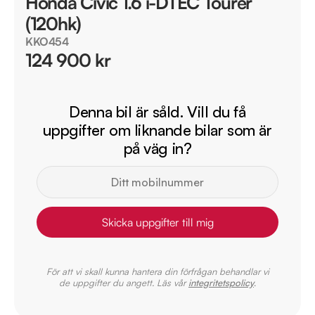
Honda Civic 1.6 i-DTEC Tourer
(120hk)
KKO454
124 900 kr
Denna bil är såld. Vill du få
uppgifter om liknande bilar som är
på väg in?
Skicka uppgifter till mig
För att vi skall kunna hantera din förfrågan behandlar vi
de uppgifter du angett. Läs vår
integritetspolicy
.