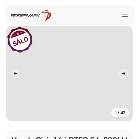
1 / 42
+
37
fler