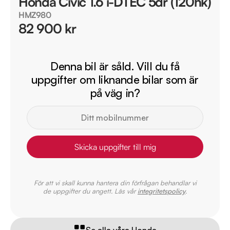
Honda Civic 1.6 i-DTEC 5dr (120hk)
HMZ980
82 900 kr
Denna bil är såld. Vill du få
uppgifter om liknande bilar som är
på väg in?
Skicka uppgifter till mig
För att vi skall kunna hantera din förfrågan behandlar vi
de uppgifter du angett. Läs vår
integritetspolicy
.
Se alla våra Honda