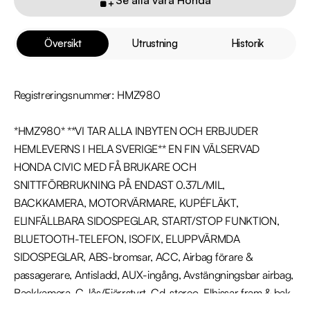
Översikt
Utrustning
Historik
Registreringsnummer: HMZ980

*HMZ980* **VI TAR ALLA INBYTEN OCH ERBJUDER 
HEMLEVERNS I HELA SVERIGE** EN FIN VÄLSERVAD 
HONDA CIVIC MED FÅ BRUKARE OCH 
SNITTFÖRBRUKNING PÅ ENDAST 0.37L/MIL, 
BACKKAMERA, MOTORVÄRMARE, KUPÉFLÄKT, 
ELINFÄLLBARA SIDOSPEGLAR, START/STOP FUNKTION, 
BLUETOOTH-TELEFON, ISOFIX, ELUPPVÄRMDA 
SIDOSPEGLAR, ABS-bromsar, ACC, Airbag förare & 
passagerare, Antisladd, AUX-ingång, Avstängningsbar airbag, 
Backkamera, C-lås/Fjärrstyrt, Cd-stereo, Elhissar fram & bak, 