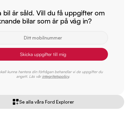
bil är såld. Vill du få uppgifter om
iknande bilar som är på väg in?
Skicka uppgifter till mig
 skall kunna hantera din förfrågan behandlar vi de uppgifter du
angett. Läs vår
integritetspolicy
.
Se alla våra Ford Explorer