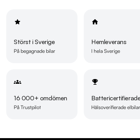
Utrustning inkluderar:

  - Leasbar / MOMS

  - ST-Line

  -  Fyrhjulsdrift

  - 7-Sittplatser

Störst i Sverige
Hemleverans
  - Panoramaglastak

På begagnade bilar
I hela Sverige
  - Bang & Olufsen

  - 360° kamera & Backkamera

  - Skinnklädsel

  - Apple CarPlay

16 000+ omdömen
Battericertifierad
Övrig information om bilen:

Årsskatt på endast 360kr

På Trustpilot
Hälsoverifierade elbila
Elektrisk räckvidd upp till 42km enligt WLTP

Besiktigad till och med 2025-02-28

Endast en tidigare brukare sedan ny

Leasbar för företag: Ja
