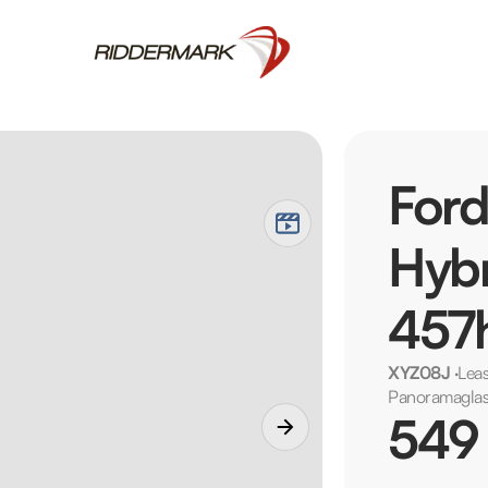
Ford
Hybr
457h
XYZ08J
·
Lea
Panoramaglas
549