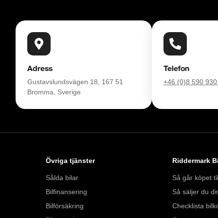
Adress
Telefon
Gustavslundsvägen 18, 167 51
+46 (0)8 590 930
Bromma, Sverige
Övriga tjänster
Riddermark Bi
Sålda bilar
Så går köpet til
Bilfinansering
Så säljer du din
Bilförsäkring
Checklista bilk