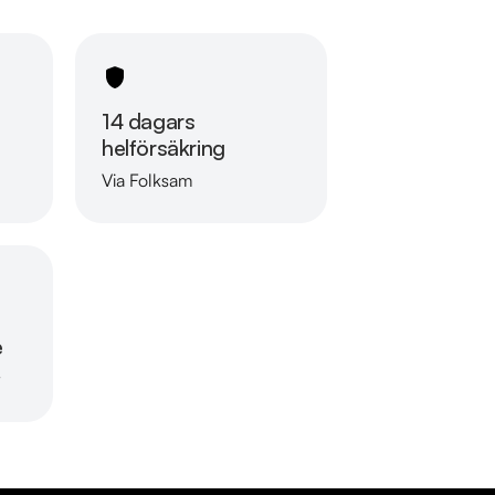
14 dagars
helförsäkring
Via Folksam
Läs mer om oss
e
r