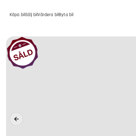
Köpa bil
Sälj bil
Värdera bil
Byta bil