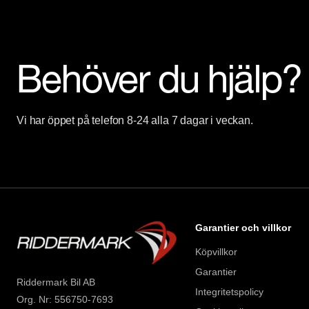
Denna bil kan köpas med 12-60 mån garanti

Servicehistorik:

Behöver du hjälp?
2023-03-01 - 2002 mil

Besök

Vi har öppet på telefon 8-24 alla 7 dagar i veckan.
https://www.riddermarkbil.se/kopa-bil/ford/xyz08j/

för att:

• Se närbilder och film på bilen

• Reservera bilen direkt online

• Få mer info om utrustning och tillval

Telefontider:  

Garantier och villkor
Måndag - Söndag: 08:00 - 24:00  

Köpvillkor
Garantier
Besökstider i butik:  

Riddermark Bil AB
Integritetspolicy
Måndag - Fredag: 09:00 - 19:00  

Org. Nr: 556750-7693