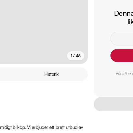
Denna 
l
1 / 46
+
41
fler
För att vi
Historik
idigt bilköp. Vi erbjuder ett brett utbud av 