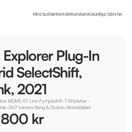
Våra butiker
Kontakt
Kundservice
Lediga tjänster
 Explorer Plug-In
id SelectShift,
k, 2021
sbar MOMS
·
ST-Line
·
Fyrhjulsdrift
·
7-Sittplatser
·
tak
·
360° kamera
·
Bang & Olufsen
·
Skinnklädsel
 800 kr