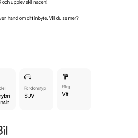
 och upplev skillnaden!

även hand om ditt inbyte. Vill du se mer? 
Färg
del
Fordonstyp
Vit
ybri
SUV
ensin
il