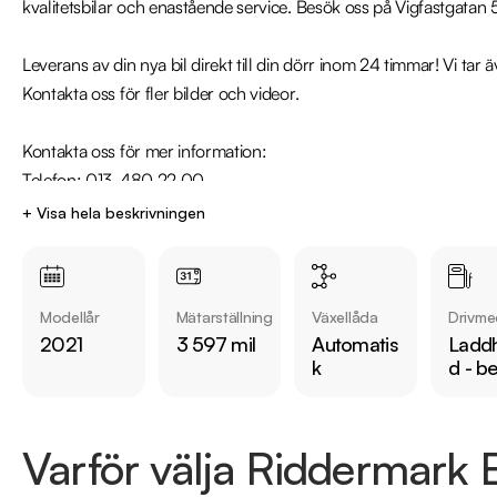
kvalitetsbilar och enastående service. Besök oss på Vigfastgatan 5
Leverans av din nya bil direkt till din dörr inom 24 timmar! Vi tar 
Kontakta oss för fler bilder och videor.

Kontakta oss för mer information:

Telefon: 013-480 22 00

Mejladress: linkoping@riddermarkbil.se

+ Visa hela beskrivningen
Adress: Vigfastgatan 5, 58278, Linköping

Därför ska du välja Riddermark Bil: 

Modellår
Mätarställning
Växellåda
Drivme
* Störst i Sverige på begagnade bilar

2021
3 597 mil
Automatis
Laddh
* Erbjuder hemleverans i hela Sverige

k
d - b
* 14 dagars helförsäkring via Folksam

* Över 10 tusen omdömen på Trustpilot 

* Våra bilar är testade på över 100 punkter

Varför välja Riddermark B
* Kvalitetssäkrade bilar
