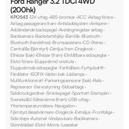
Ford Ranger 3.2 TDCi 4WD
(200hk)
KPO543
·
12V-uttag
·
ABS-bromsar
·
ACC
·
Airbag förare
·
Airbag passagerare fram
·
Antisladdsystem
·
Antispinn
·
Avbländande backspegel
·
Avstängningsbar airbag
·
Backkamera
·
Backstartshjälp
·
Barnlås
·
Bluetooth
·
Bluetooth (handsfree)
·
Bromsassistans
·
CD-Stereo
·
Centrallås (fjärrstyrt)
·
Dimljus fram
·
Dragkrok
·
Elhissar (bak)
·
Elhissar (fram)
·
Elinfällbara sidospeglar
·
Elstol förare
·
Eluppvärmd vindruta
·
Eluppvärmda sidospeglar
·
Farthållare
·
Fyrhjulsdrift
·
Färddator
·
ISOFIX-fästen bak
·
Läslampa
·
Multifunktionsratt
·
Parkeringssensorer (bak)
·
Rails
·
Regnsensor
·
Servostyrning
·
Sidoairbags
·
Sidokrockgardiner
·
Sminkspegel
·
Sportratt
·
Startspärr
·
Svensksåld
·
Sätesvärme (fram)
·
USB-uttag
·
Yttertemperaturmätare
·
Navigation
·
Fjärrstyd dieselvärmare
·
Dragkrok
·
Extraljus
·
Frontbåge
·
Side steps
·
Automat
·
Vindavvisare
·
Backkamera
·
Skinnklädsel
·
Elstol
·
Moms
·
Leasebar