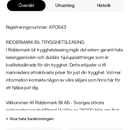
Översikt
Utrustning
Historik
Registreringsnummer: KPO543

RIDDERMARK BIL TRYGGHETSLEASING

I Riddermark bil trygghetsleasing ingår det extern garanti hela 
leasingperioden och dubbla  hjuluppsättningar som är 
kvalitetssäkrade för din trygghet. Detta erbjuder vi till 
marknadens attraktivaste priser för just din trygghet. Vid mer 
information kontakta någon av våra säljare som finns här för 
att hjälpa just dig. 

Välkommen till Riddermark Bil AB - Sveriges största 
märkesoberoende bilfirma! Vi säljer ca 24000 bilar om året. 
Alla våra bilar är leveransklara och vi erbjuder även 
+ Visa hela beskrivningen
hemleverans i hela Sverige. Denna bil kan köpas med 12-36 