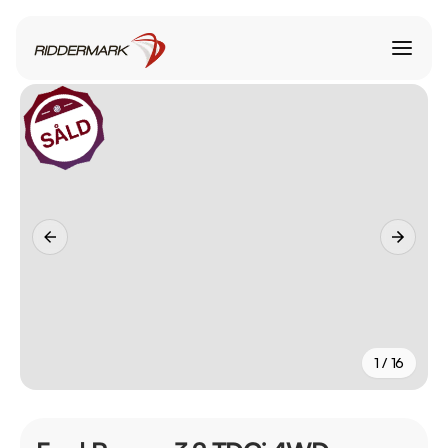
1 / 16
+
11
fler