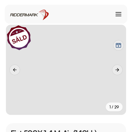
1 / 29
+
24
fler