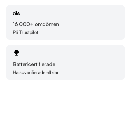
2018-12-05 - 2810 mil

2020-02-12 - 4131 mil

2022-01-26 - 5848 mil

16 000+ omdömen
2024-04-15 - 7714 mil

På Trustpilot
Besök

https://www.riddermarkbil.se/kopa-bil/fiat/nfh219/

för att:

Battericertifierade
• Se närbilder och film på bilen

• Reservera bilen direkt online

Hälsoverifierade elbilar
Läs mer om oss
• Få mer info om utrustning och tillval

RIDDERMARK BIL TRYGGHETSPAKET

I Riddermark bil trygghetspaket ingår det extern garanti från 
12-48 månader och dubbla hjuluppsättningar som är 
kvalitetssäkrade för din trygghet. Detta erbjuder vi till 
marknadens attraktivaste priser för just din trygghet. Vid mer 