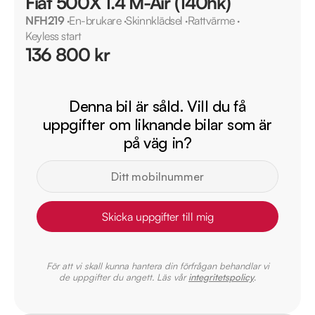
Fiat 500X 1.4 M-Air (140hk)
NFH219
·
En-brukare
·
Skinnklädsel
·
Rattvärme
·
Keyless start
136 800 kr
Denna bil är såld. Vill du få
uppgifter om liknande bilar som är
på väg in?
Skicka uppgifter till mig
För att vi skall kunna hantera din förfrågan behandlar vi
de uppgifter du angett. Läs vår
integritetspolicy
.