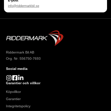
E-post
info@riddermarkbil.se
Läs mer på riddermarkbil.se 

Varmt välkommen att testa oss du med!
Riddermark Bil AB
Org. Nr: 556750-7693
Social media
Garantier och villkor
Köpvillkor
Garantier
Integritetspolicy