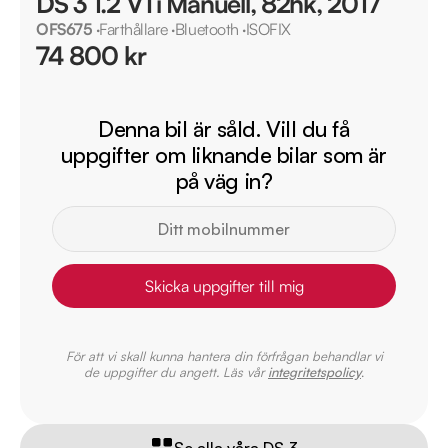
DS 3 1.2 VTi Manuell, 82hk, 2017
OFS675
·
Farthållare
·
Bluetooth
·
ISOFIX
74 800 kr
Denna bil är såld. Vill du få
uppgifter om liknande bilar som är
på väg in?
Skicka uppgifter till mig
För att vi skall kunna hantera din förfrågan behandlar vi
de uppgifter du angett. Läs vår
integritetspolicy
.
Se alla våra DS 3