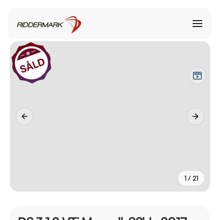
1 / 21
+
16
fler