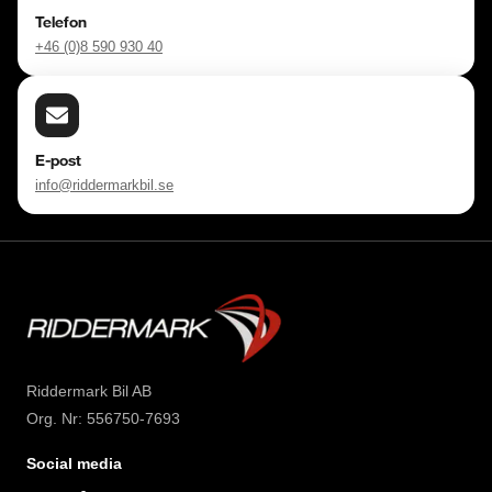
Telefon
+46 (0)8 590 930 40
E-post
info@riddermarkbil.se
Riddermark Bil AB
Org. Nr: 556750-7693
Social media