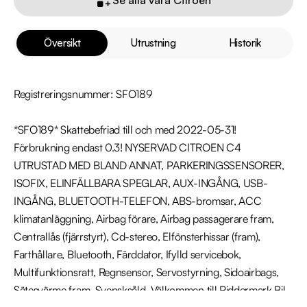
Översikt
Utrustning
Historik
Registreringsnummer: SFO189

*SFO189* Skattebefriad till och med 2022-05-31! 
Förbrukning endast 0.3! NYSERVAD CITROEN C4 
UTRUSTAD MED BLAND ANNAT, PARKERINGSSENSORER, 
ISOFIX, ELINFÄLLBARA SPEGLAR, AUX-INGÅNG, USB-
INGÅNG, BLUETOOTH-TELEFON, ABS-bromsar, ACC 
klimatanläggning, Airbag förare, Airbag passagerare fram, 
Centrallås (fjärrstyrt), Cd-stereo, Elfönsterhissar (fram), 
Farthållare, Bluetooth, Färddator, Ifylld servicebok, 
Multifunktionsratt, Regnsensor, Servostyrning, Sidoairbags, 
Sätesvärme fram, Svensksåld, Välkommen till Riddermark Bil 