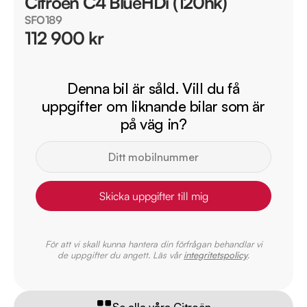
Citroen C4 BlueHDi (120hk)
SFO189
112 900 kr
Denna bil är såld. Vill du få
uppgifter om liknande bilar som är
på väg in?
Skicka uppgifter till mig
För att vi skall kunna hantera din förfrågan behandlar vi
de uppgifter du angett. Läs vår
integritetspolicy
.
Se alla våra Citroën