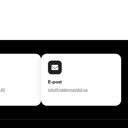
E-post
 40
info@riddermarkbil.se