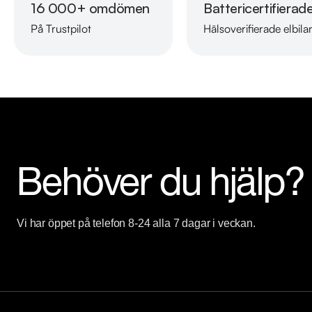
16 000+ omdömen
Battericertifierad
Kontakta anläggningen för mer information.

På Trustpilot
Hälsoverifierade elbila
Telefontider:

Måndag - Söndag 08:00 - 24:00

Besökstider i butik:

Måndag - Fredag 09:00 - 19:00

Lördag 10:00 - 18:00

Söndag 10:00 - 16:00

Behöver du hjälp?
Välkomna!
Vi har öppet på telefon 8-24 alla 7 dagar i veckan.