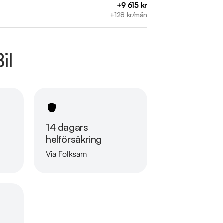
+9 615 kr
+128 kr/mån
il
14 dagars
helförsäkring
Via Folksam
e bilfirma! Alla våra bilar är leveransklara 
Läs mer om oss
nderar vi våra kunder att ringa oss på 019-
n finansiering som passar just dina behov och 
 vi tar gärna din gamla bil i inbyte. 