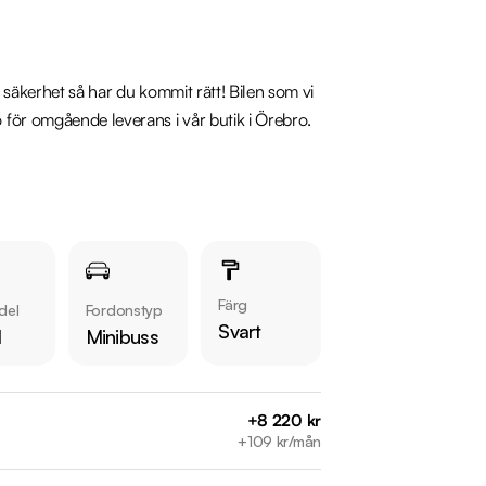
 säkerhet så har du kommit rätt! Bilen som vi 
ör omgående leverans i vår butik i Örebro.

er fram, Parkeringssensorer bak, Helskinn, 
IX-fästen bak, Körlägesväljare, Bluetooth 
Färg
del
Fordonstyp
Gran Tourer/Gran Coupé i lager. Se våra 
Svart
l
Minibuss
20coup%C3%A9

+8 220 kr
+109 kr/mån