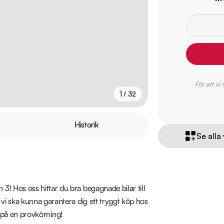
För att vi
1 / 32
+
27
fler
Historik
Se alla
! Hos oss hittar du bra begagnade bilar till 
vi ska kunna garantera dig ett tryggt köp hos 
n på en provkörning!
