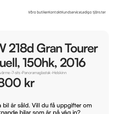
Våra butiker
Kontakt
Kundservice
Lediga tjänster
 218d Gran Tourer
ell, 150hk, 2016
tvärme
·
7-sits
·
Panoramaglastak
·
Helskinn
800 kr
bil är såld. Vill du få uppgifter om
iknande bilar som är på väg in?