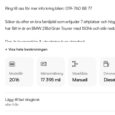
Ring till oss för mer info kring bilen: 019-760 88 77

Söker du efter en bra familjebil som erbjuder 7 sittplatser och hög
har fått in är en BMW 218d Gran Tourer med 150hk och står redo f
Den är leveransklar & utrustning över standard -

Sport Line, 7-sits, Panoramaglastak, Rattvärme, Parkeringssensor
+ Visa hela beskrivningen
Kollisionsvarnare med broms, Farthållare, Multifunktionsratt, ISOF
och mycket annat!

Modellår
Mätarställning
Växellåda
Drivme
Jämför denna bil med någon av våra andra BMW 2 Series Active/
2016
17 395 mil
Manuell
Diese
bilar på https://www.riddermarkbil.se/kopa-bil/?
series=2%20series%20active%2Fgran%20tourer%2Fgran%
Lägg till fast dragkrok
Övrig information om bilen:

eller från
Årsskatt på endast 1 311 kr
