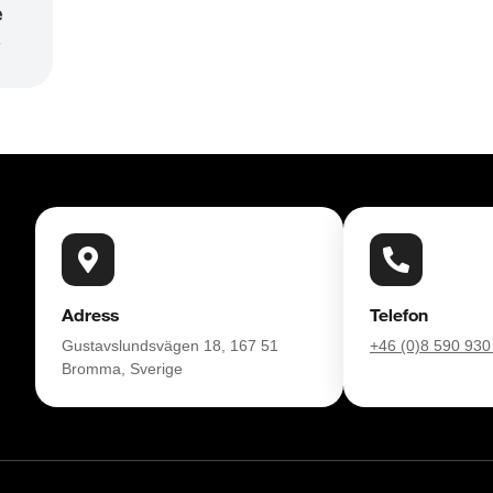
e
r
Adress
Telefon
Gustavslundsvägen 18, 167 51
+46 (0)8 590 930
Bromma, Sverige