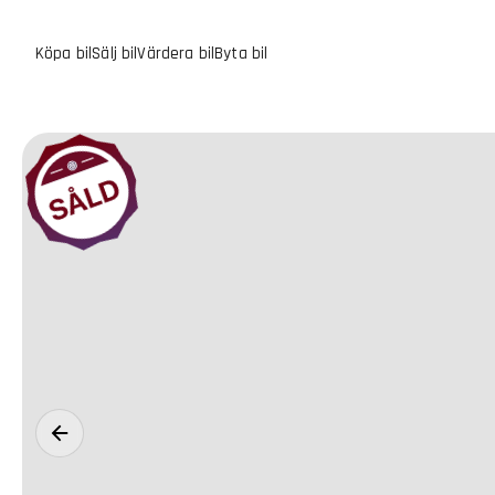
Köpa bil
Sälj bil
Värdera bil
Byta bil