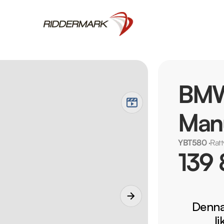
BMW
Manu
YBT580
·
Rat
139 
Denna 
l