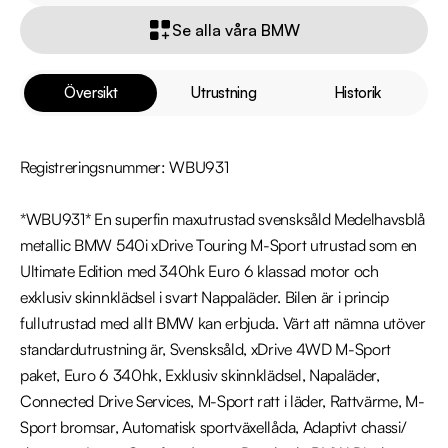
Se alla våra BMW
Översikt
Utrustning
Historik
Registreringsnummer: WBU931

*WBU931* En superfin maxutrustad svensksåld Medelhavsblå 
metallic BMW 540i xDrive Touring M-Sport utrustad som en 
Ultimate Edition med 340hk Euro 6 klassad motor och 
exklusiv skinnklädsel i svart Nappaläder. Bilen är i princip 
fullutrustad med allt BMW kan erbjuda. Värt att nämna utöver 
standardutrustning är, Svensksåld, xDrive 4WD M-Sport 
paket, Euro 6 340hk, Exklusiv skinnklädsel, Napaläder, 
Connected Drive Services, M-Sport ratt i läder, Rattvärme, M-
Sport bromsar, Automatisk sportväxellåda, Adaptivt chassi/ 