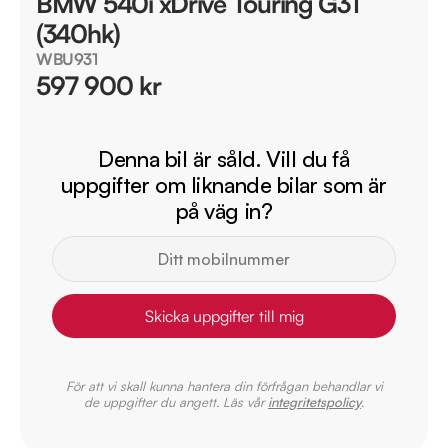
BMW 540i xDrive Touring G31
(340hk)
WBU931
597 900 kr
Denna bil är såld. Vill du få
uppgifter om liknande bilar som är
på väg in?
Skicka uppgifter till mig
För att vi skall kunna hantera din förfrågan behandlar vi
de uppgifter du angett. Läs vår
integritetspolicy
.