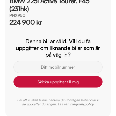
BMW 225i Active Tourer, F45
(231hk)
PNX950
224 900 kr
Denna bil är såld. Vill du få
uppgifter om liknande bilar som är
på väg in?
Skicka uppgifter till mig
För att vi skall kunna hantera din förfrågan behandlar vi
de uppgifter du angett. Läs vår
integritetspolicy
.