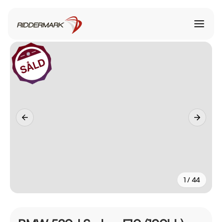
1 / 44
+
39
fler