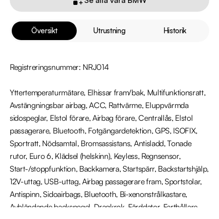
Översikt
Utrustning
Historik
Registreringsnummer: NRJ014

Yttertemperaturmätare, Elhissar fram/bak, Multifunktionsratt, 
Avstängningsbar airbag, ACC, Rattvärme, Eluppvärmda 
sidospeglar, Elstol förare, Airbag förare, Centrallås, Elstol 
passagerare, Bluetooth, Fotgängardetektion, GPS, ISOFIX, 
Sportratt, Nödsamtal, Bromsassistans, Antisladd, Tonade 
rutor, Euro 6, Klädsel (helskinn), Keyless, Regnsensor, 
Start-/stoppfunktion, Backkamera, Startspärr, Backstartshjälp, 
12V-uttag, USB-uttag, Airbag passagerare fram, Sportstolar, 
Antispinn, Sidoairbags, Bluetooth, Bi-xenonstrålkastare, 
Avbländande backspegel, Dragkrok, Färddator, Farthållare, 