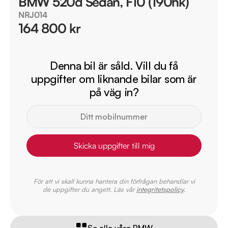
BMW 520d Sedan, F10 (190hk)
NRJ014
164 800 kr
Denna bil är såld. Vill du få
uppgifter om liknande bilar som är
på väg in?
Skicka uppgifter till mig
För att vi skall kunna hantera din förfrågan behandlar vi
de uppgifter du angett. Läs vår
integritetspolicy
.
Se alla våra BMW