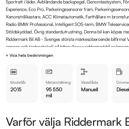
Sportratt i läder, Avbländande backspegel, Genomlastsystem, För
Experience, Eco Pro, Parkeringssensorer fram, Parkeringssensorer
Xenonstrålkastare, ACC Klimatautomatik, Farthållare m bromsfunkt
Radio BMW Professional, Intelligent SOS-larm, BMW Teleservice
Stöldskyddad, Övrig standardutrustning, Denna bil kan köpas med
Riddermark Bil AB - Sveriges största märkesoberoende bilfirma! Vi 
annons och testprotokoll på https://www.riddermarkbil.se/annons
lagertider på våra bilar rekommenderar vi våra kunder att ringa os
+ Visa hela beskrivningen
fordonet finns kvar! Vi ordnar en finansiering som passar just din
helförsäkring och tar gärna din gamla bil i inbyte. Kontakta anlägg
från eventuella felskrivningar.
Modellår
Mätarställning
Växellåda
Drivme
2015
95 550
Manuell
Diese
mil
Varför välja Riddermark B