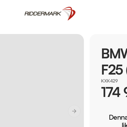
BMW
F25 
KXK429
174 
Denna 
l