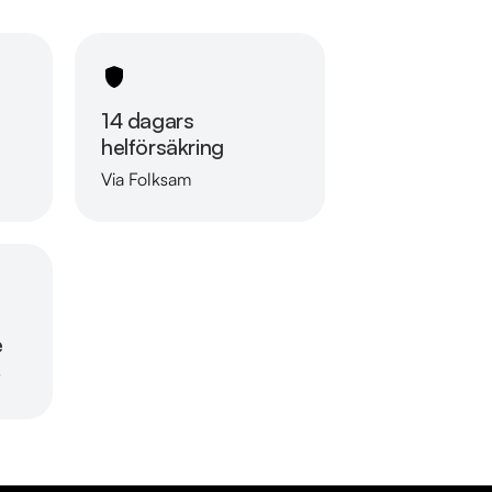
14 dagars
helförsäkring
Via Folksam
Läs mer om oss
e
r