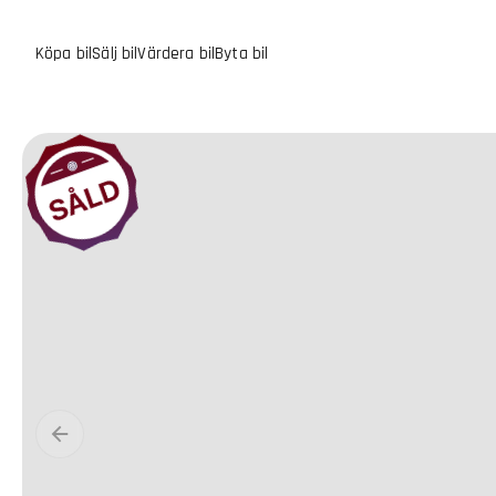
Köpa bil
Sälj bil
Värdera bil
Byta bil