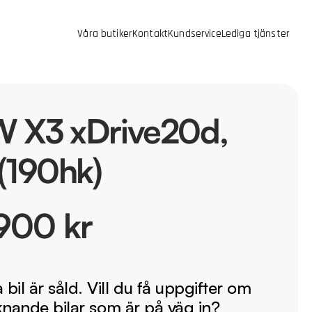
Våra butiker
Kontakt
Kundservice
Lediga tjänster
 X3 xDrive20d,
(190hk)
900 kr
bil är såld. Vill du få uppgifter om
iknande bilar som är på väg in?