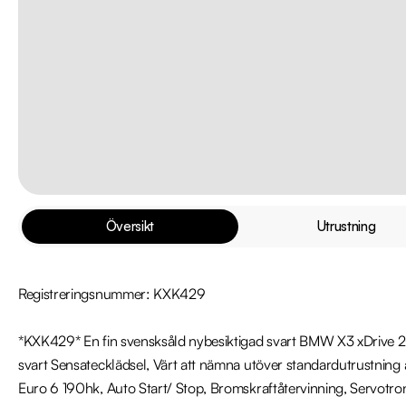
Översikt
Utrustning
Registreringsnummer: KXK429

*KXK429* En fin svensksåld nybesiktigad svart BMW X3 xDrive 
svart Sensatecklädsel, Värt att nämna utöver standardutrustning 
Euro 6 190hk, Auto Start/ Stop, Bromskraftåtervinning, Servotroni