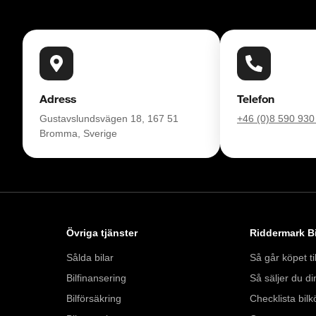
Adress
Telefon
Gustavslundsvägen 18, 167 51
+46 (0)8 590 930
Bromma, Sverige
Övriga tjänster
Riddermark Bi
Sålda bilar
Så går köpet til
Bilfinansering
Så säljer du din
Bilförsäkring
Checklista bilk