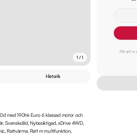
För att vi
1 / 1
Historik
20d med 190hk Euro 6 klassad motor och 
är, Svensksåld, Nybesiktigad, xDrive 4WD, 
c, Rattvärme, Ratt m multifunktion, 