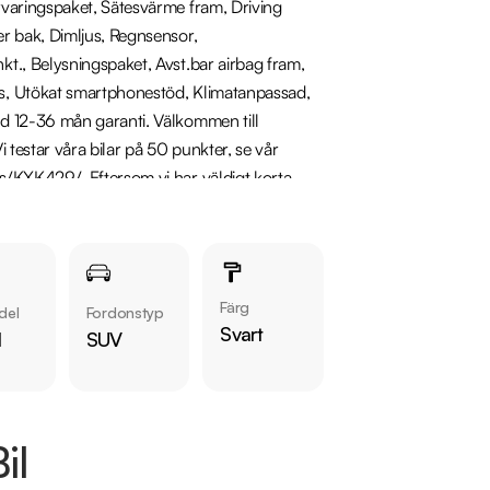
varingspaket, Sätesvärme fram, Driving 
 bak, Dimljus, Regnsensor, 
., Belysningspaket, Avst.bar airbag fram, 
s, Utökat smartphonestöd, Klimatanpassad, 
 12-36 mån garanti. Välkommen till 
testar våra bilar på 50 punkter, se vår 
/KXK429/. Eftersom vi har väldigt korta 
s på 08 400 223 10 för att kontrollera att 
a behov, erbjuder marknadens billigaste 
ningen för mer information. Vi friskriver oss 
Färg
del
Fordonstyp
Svart
l
SUV
il