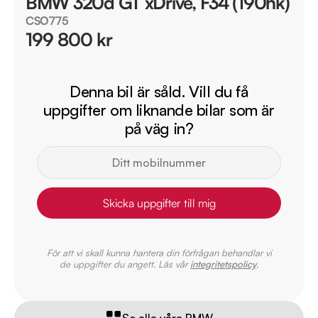
BMW 320d GT xDrive, F34 (190hk)
CSO775
199 800 kr
Denna bil är såld. Vill du få
uppgifter om liknande bilar som är
på väg in?
Skicka uppgifter till mig
För att vi skall kunna hantera din förfrågan behandlar vi
de uppgifter du angett. Läs vår
integritetspolicy
.
Se alla våra BMW