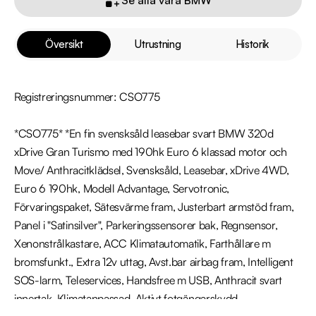
Översikt
Utrustning
Historik
Registreringsnummer: CSO775

*CSO775* *En fin svensksåld leasebar svart BMW 320d 
xDrive Gran Turismo med 190hk Euro 6 klassad motor och 
Move/ Anthracitklädsel, Svensksåld, Leasebar, xDrive 4WD, 
Euro 6 190hk, Modell Advantage, Servotronic, 
Förvaringspaket, Sätesvärme fram, Justerbart armstöd fram, 
Panel i "Satinsilver", Parkeringssensorer bak, Regnsensor, 
Xenonstrålkastare, ACC Klimatautomatik, Farthållare m 
bromsfunkt., Extra 12v uttag, Avst.bar airbag fram, Intelligent 
SOS-larm, Teleservices, Handsfree m USB, Anthracit svart 
innertak, Klimatanpassad, Aktivt fotgängarskydd, 