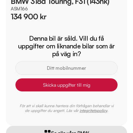
BMW 318d Touring, F31 (143hk)
ASM166
134 900 kr
Denna bil är såld. Vill du få
uppgifter om liknande bilar som är
på väg in?
Skicka uppgifter till mig
För att vi skall kunna hantera din förfrågan behandlar vi
de uppgifter du angett. Läs vår
integritetspolicy
.
Se alla våra BMW