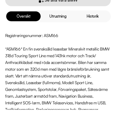
Översikt
Utrustning
Historik
Registreringsnummer: ASM166

*ASM166* En fin svensksåld leasebar Mineralvit metallic BMW 
318d Touring Sport Line med 143hk motor och Track/ 
Anthracitklädsel med röda accentsömmar. Bilen har samma 
motor som en 320d men med lägre bränsleförbrukning samt 
skatt. Värt att nämna utöver standardutrustning är, 
Svensksåld, Leasebar (fullmoms), Modell Sport Line, 
Genomlastsystem, Sportstolar, Förvaringspaket, Sätesvärme 
fram, Justerbart armstöd fram, Navigation Business, 
Intelligent SOS-larm, BMW Teleservices, Handsfree m USB, 
Trafikinformation, Parkeringssensorer bak, Regnsensor, 