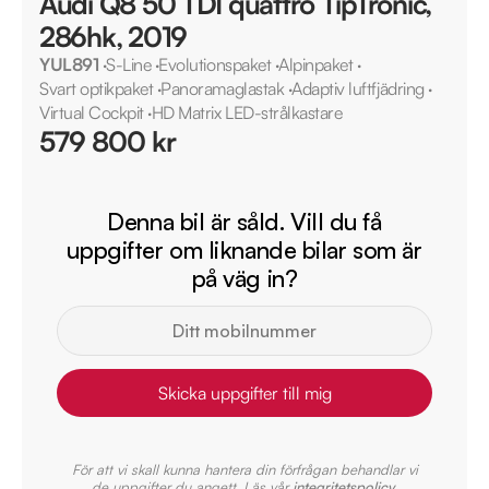
Audi Q8 50 TDI quattro TipTronic,
286hk, 2019
YUL891
·
S-Line
·
Evolutionspaket
·
Alpinpaket
·
Svart optikpaket
·
Panoramaglastak
·
Adaptiv luftfjädring
·
Virtual Cockpit
·
HD Matrix LED-strålkastare
579 800 kr
Denna bil är såld. Vill du få
uppgifter om liknande bilar som är
på väg in?
Skicka uppgifter till mig
För att vi skall kunna hantera din förfrågan behandlar vi
de uppgifter du angett. Läs vår
integritetspolicy
.