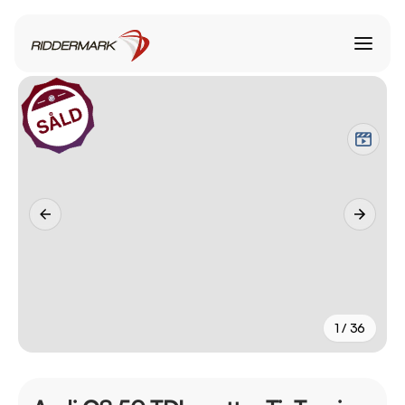
1 / 36
+
31
fler