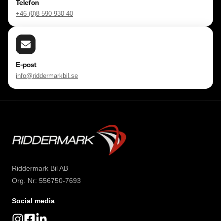
Telefon
+46 (0)8 590 930 40
E-post
info@riddermarkbil.se
Riddermark Bil AB
Org. Nr: 556750-7693
Social media