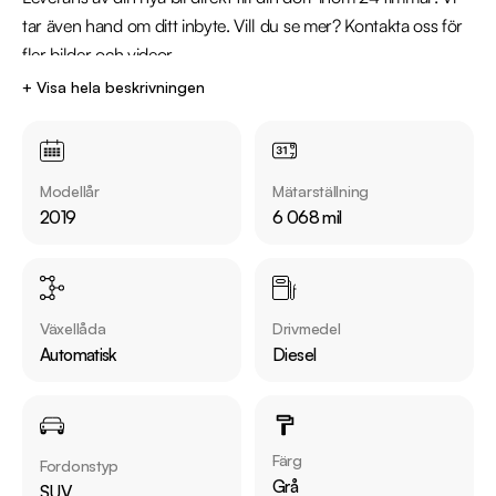
tar även hand om ditt inbyte. Vill du se mer? Kontakta oss för 
fler bilder och videor.

+ Visa hela beskrivningen
Kontakta oss för mer information:

Telefon: 013-480 22 00

Mejladress: linkoping@riddermarkbil.se

Modellår
Mätarställning
Adress: Vigfastgatan 5, 58278, Linköping

2019
6 068 mil
Därför ska du välja Riddermark Bil: 

* Störst i Sverige på begagnade bilar

* Erbjuder hemleverans i hela Sverige

Växellåda
Drivmedel
* 14 dagars helförsäkring via Folksam

Automatisk
Diesel
* Över 10 tusen omdömen på Trustpilot 

* Våra bilar är testade på över 100 punkter

* Kvalitetssäkrade bilar

Färg
Fordonstyp
Utrustning inkluderar:

Grå
SUV