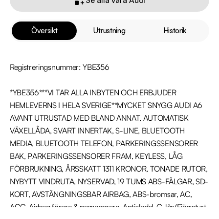
Översikt
Utrustning
Historik
Registreringsnummer: YBE356

*YBE356***VI TAR ALLA INBYTEN OCH ERBJUDER 
HEMLEVERNS I HELA SVERIGE**MYCKET SNYGG AUDI A6 
AVANT UTRUSTAD MED BLAND ANNAT, AUTOMATISK 
VÄXELLÅDA, SVART INNERTAK, S-LINE, BLUETOOTH 
MEDIA, BLUETOOTH TELEFON, PARKERINGSSENSORER 
BAK, PARKERINGSSENSORER FRAM, KEYLESS, LÅG 
FÖRBRUKNING, ÅRSSKATT 1311 KRONOR, TONADE RUTOR, 
NYBYTT VINDRUTA, NYSERVAD, 19 TUMS ABS-FÄLGAR, SD-
KORT, AVSTÄNGNINGSBAR AIRBAG, ABS-bromsar, AC, 
ACC, Airbag förare & passagerare, Antisladd, C-lås/Fjärrstyrt, 