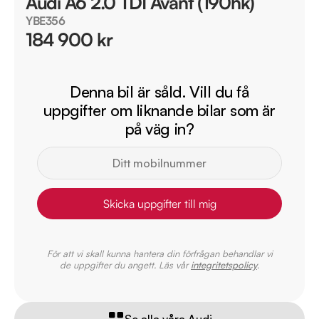
Audi A6 2.0 TDI Avant (190hk)
YBE356
184 900 kr
Denna bil är såld. Vill du få
uppgifter om liknande bilar som är
på väg in?
Skicka uppgifter till mig
För att vi skall kunna hantera din förfrågan behandlar vi
de uppgifter du angett. Läs vår
integritetspolicy
.
Se alla våra Audi