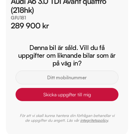
Audi A6 3.0 TDI Avant quattro
(218hk)
GPJ181
289 900 kr
Denna bil är såld. Vill du få
uppgifter om liknande bilar som är
på väg in?
Skicka uppgifter till mig
För att vi skall kunna hantera din förfrågan behandlar vi
de uppgifter du angett. Läs vår
integritetspolicy
.