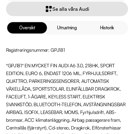
Se alla våra Audi
Översikt
Utrustning
Historik
Registreringsnummer: GPJ181

*GPJ181* EN MYCKET FIN AUDI A6 3.0, 218HK, SPORT 
EDITION, EURO 6, ENDAST 1206 MIL, FYRHJULSDRIFT, 
QUATTRO, PARKERINGSSENSORER, AUTOMATISK 
VÄXELLÅDA, SPORTSTOLAR, ELINFÄLLBAR DRAGKROK, 
FACELIFT, 1-ÄGARE, KEYLESS START, ELEKTRISK 
SVANKSTÖD, BLUETOOTH-TELEFON, AVSTÄNGNINGSBAR 
AIRBAG, ISOFIX, LEASEBAR, MOMS, Fyrhjulsdrift, ABS-
bromsar, ACC klimatanläggning, Airbag passagerare fram, 
Centrallås (fjärrstyrt), Cd-stereo, Dragkrok, Elfönsterhissar 