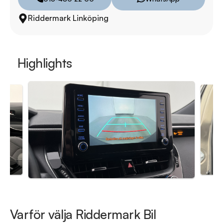
även skräddarsydd finansiering och 14 dagars fri försäkring 
Riddermark Linköping
från Folksam.

Se hur vi genomför våra tester här:

https://vimeo.com/1011323016

Highlights
Telefontider:

Måndag - Söndag 08:00 - 24:00

Besökstider i butik:

Måndag - Fredag 09:00 - 19:00

Lördag 10:00 - 18:00

Söndag 10:00 - 16:00

Välkomna!
Varför välja Riddermark Bil