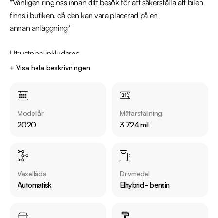
*Vänligen ring oss innan ditt besök för att säkerställa att bilen 
finns i butiken, då den kan vara placerad på en 
annan anläggning*

Utrustning inkluderar:

  - Style

+ Visa hela beskrivningen
  - Backkamera

  - Rattvärme

  - Skinn/tygklädsel

Modellår
Mätarställning
  - Adaptiv farthållare & Lane Assist

2020
3 724 mil
  - Bluetooth

  - Eluppvärmd vindruta

Övrig information om bilen:

Växellåda
Drivmedel
Årsskatt: Endast 360 kr 

Automatisk
Elhybrid - bensin
Vid blandad körning är förbrukning endast 0.37 l/mil

Besiktigad till och med 2025-12-31

Endast två tidigare brukare
