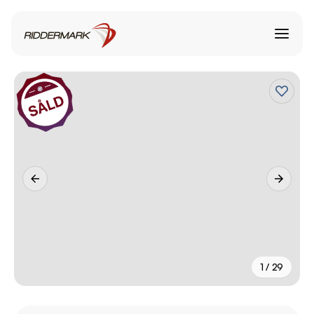
1 / 29
+
24
fler