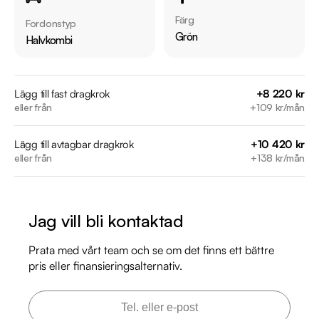
Möjlighet till 12-60 månaders garanti

Färg
Fordonstyp
Grön
Halvkombi
Servicehistorik:

2022-04-21 - 1158 mil

2024-06-25 - 2327 mil

Lägg till fast dragkrok
+8 220 kr
eller från
+109 kr/mån
2025-05-11 - 2646 mil

Lägg till avtagbar dragkrok
+10 420 kr
Besök

eller från
+138 kr/mån
https://www.riddermarkbil.se/kopa-bil/toyota/ouj74u/

för att:

• Se närbilder och film på bilen

Jag vill bli kontaktad
• Reservera bilen direkt online

• Få mer info om utrustning och tillval

Prata med vårt team och se om det finns ett bättre
pris eller finansieringsalternativ.
Därför ska du välja Riddermark Bil Linköping: 

* Störst i Sverige på begagnade bilar

* Erbjuder hemleverans i hela Sverige
