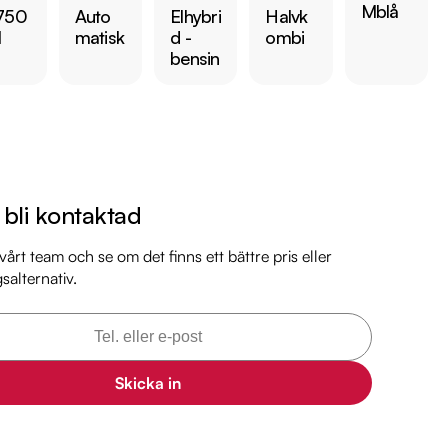
Mblå
 750
Auto
Elhybri
Halvk
l
matisk
d -
ombi
bensin
 någon av våra andra Toyota Auris i lager. Se våra bilar på 
arkbil.se/kopa-bil/?series=auris

 bilen:

kr 

är förbrukning endast 0.39l/mil

l bli kontaktad
 med 2027-03-31

årt team och se om det finns ett bättre pris eller
 månaders garanti

gsalternativ.
l

il

Skicka in
mil

il

il
