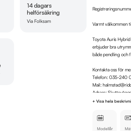
14 dagars
Registreringsnumm
helförsäkring
Via Folksam
Varmt välkommen til
Läs mer om oss
Toyota Auris Hybrid
erbjuder bra utrymm
både pendling och fa
e
Kontakta oss för mer
r
Telefon: 035-240 
Mail: halmstad@ridd
Adress: Skyttevägen
+ Visa hela beskrivn
Utrustning inkludera
  - Active Plus

  - Backkamera

Modellår
Mät
  - Bluetooth
