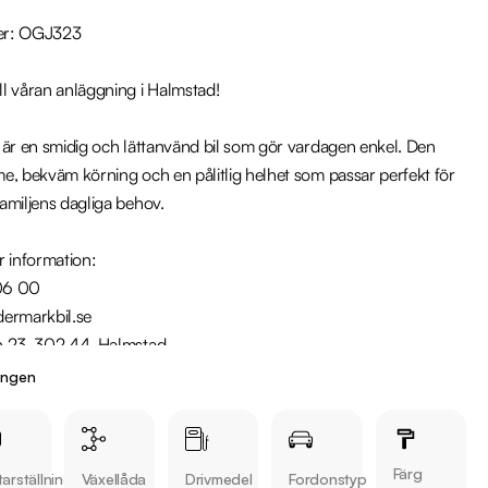
er: OGJ323

l våran anläggning i Halmstad!

 är en smidig och lättanvänd bil som gör vardagen enkel. Den 
e, bekväm körning och en pålitlig helhet som passar perfekt för 
miljens dagliga behov.

 information: 

06 00

ermarkbil.se

 23, 302 44, Halmstad

ingen
r:

Färg
arställning
Växellåda
Drivmedel
Fordonstyp