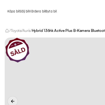
Köpa bil
Sälj bil
Värdera bil
Byta bil
/
Toyota
/
Auris
/
Hybrid 136hk Active Plus B-Kamera Bluetoo