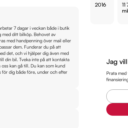
2016
11
  - Farthållare

mi
Jämför denna bil med
 arbetar 7 dagar i veckan både i butik
https://www.ridderm
ig med ditt bilköp. Behovet av
veras med handpenning över mail eller
Övrig information om
t passar dem. Funderar du på att
Årsskatt: Endast 360
s med det, och vi hjälper dig även med
Vid blandad körning 
till din bil. Tveka inte på att kontakta
Jag vil
os oss kan gå till. Du kan som kund
Besiktigad till och
s för dig både före, under och efter
Prata med v
Möjlighet till 12-60
finansierin
Servicehistorik:

2017-10-23 - 1616 mi
2018-09-27 - 3181 m
2019-08-19 - 5077 
2020-08-21 - 7165 m
2021-05-17 - 8584 m