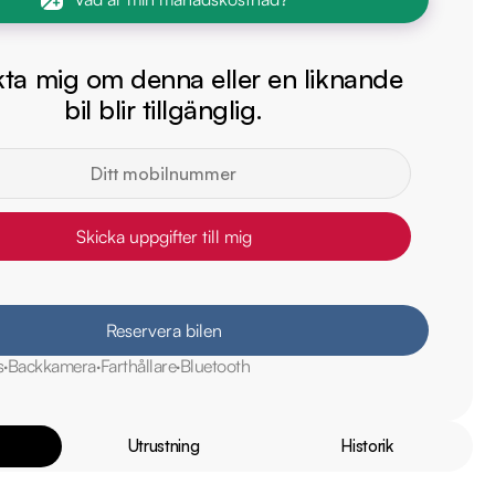
ta mig om denna eller en liknande
bil blir tillgänglig.
Skicka uppgifter till mig
Reservera bilen
s
Backkamera
Farthållare
Bluetooth
Utrustning
Historik