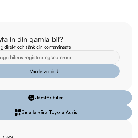
mil

il

arkbil.se/kopa-bil/toyota/ogj323/

yta in din gamla bil?
g direkt och sänk din kontantinsats
lm på bilen

ekt online

stning och tillval

Värdera min bil
iddermark Bil: 

 begagnade bilar

Jämför bilen
ns i hela Sverige

kring via Folksam

Se alla våra Toyota Auris
ömen på Trustpilot 

ade på över 100 punkter

ar

 oss