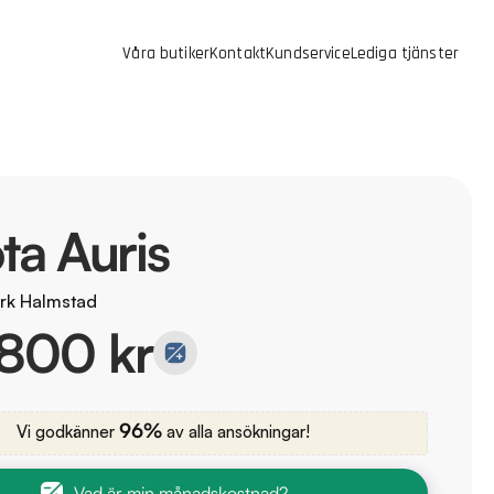
Våra butiker
Kontakt
Kundservice
Lediga tjänster
ta Auris
rk Halmstad
 800 kr
96%
Vi godkänner
av alla ansökningar!
Vad är min månadskostnad?