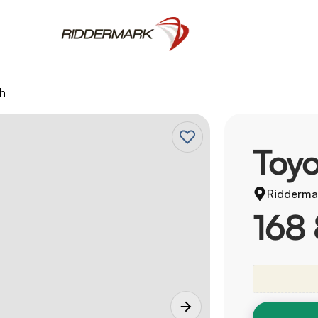
th
Toyo
Ridderma
168