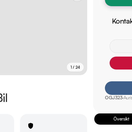
Kontak
1 / 24
+
19
fler
il
OGJ323
Auri
Översikt