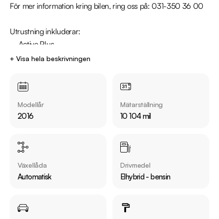
För mer information kring bilen, ring oss på: 031-350 36 00

Utrustning inkluderar:

  - Active Plus

  - Motorvärmare med kupéuttag

+ Visa hela beskrivningen
  - Backkamera

  - Farthållare

  - Multifunktionsratt

Modellår
Mätarställning
  - Bluetooth

2016
10 104 mil
Övrig information om bilen:

Årsskatt: Endast 360kr 

Vid blandad körning är förbrukningen endast 0.39l/mil

Växellåda
Drivmedel
Besiktigad till och med 2027-04-30

Automatisk
Elhybrid - bensin
Möjlighet till 12-60 månaders garanti

Besök
