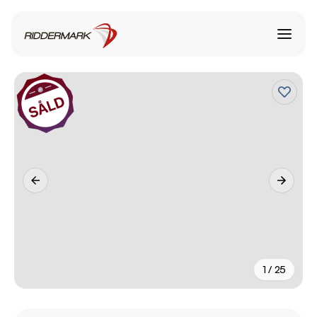
1 / 25
+
20
fler