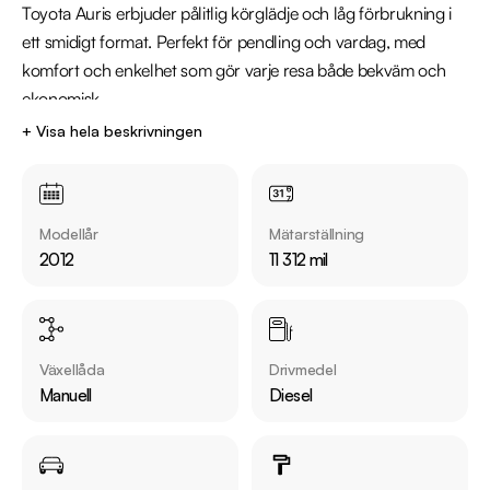
Toyota Auris erbjuder pålitlig körglädje och låg förbrukning i 
ett smidigt format. Perfekt för pendling och vardag, med 
komfort och enkelhet som gör varje resa både bekväm och 
ekonomisk.

+ Visa hela beskrivningen
Kontakta oss för mer information: 

Telefon: 018-470 74 00

Mail: uppsala@riddermarkbil.se

Modellår
Mätarställning
Adress: Kungsgatan 103, 753 18, Uppsala

2012
11 312 mil
Övrig information om bilen:

Årsskatt: Endast 1468kr 

Vid blandad körning är förbrukning endast 0.45l/mil

Växellåda
Drivmedel
Besiktigad till och med 2027-04-30

Manuell
Diesel
Endast en tidigare brukare

Möjlighet till 12-60 månaders garanti
