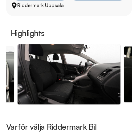
Riddermark Uppsala
RIDDERMARK BIL TRYGGHETSPAKET:

Skydda din bil med vårt trygghetspaket. Välj mellan 12-60 
månaders garanti och komplettera med extra 
hjuluppsättningar till bra priser. Gör ditt bilköp tryggt och 
Highlights
enkelt hos oss.

Med korta lagertider försvinner våra bilar snabbt! Ring oss 
idag för att reservera din bil: 018-470 74 00. Vi erbjuder även 
skräddarsydd finansiering och 14 dagars fri försäkring från 
Folksam.

Se hur vi genomför våra tester här:

https://vimeo.com/1011323016

Välkomna!
Varför välja Riddermark Bil