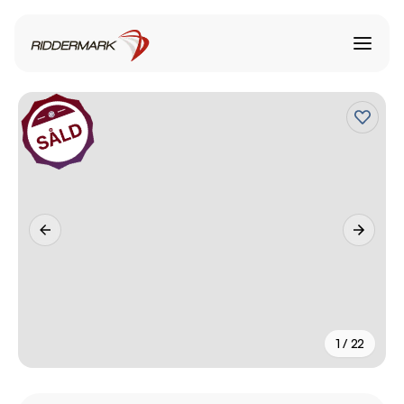
1 / 22
+
17
fler