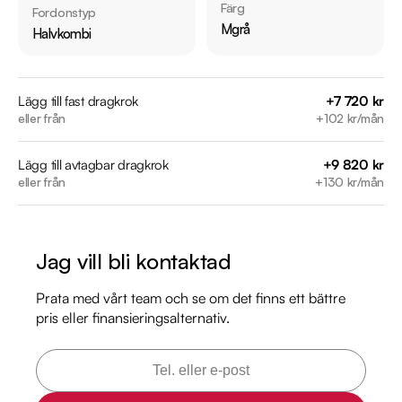
Servicehistorik:

Färg
Fordonstyp
2013-03-13 - 1047 mil

Mgrå
Halvkombi
2014-04-23 - 2104 mil

2015-03-31 - 2800 mil

2016-04-21 - 3798 mil

Lägg till fast dragkrok
+7 720 kr
eller från
+102 kr/mån
2017-04-19 - 5104 mil

2018-07-03 - 6656 mil

Lägg till avtagbar dragkrok
+9 820 kr
2020-03-04 - 8187 mil

eller från
+130 kr/mån
2021-03-10 - 8685 mil

2022-09-13 - 9286 mil

2025-07-08 - 10850 mil

Jag vill bli kontaktad
Besök

Prata med vårt team och se om det finns ett bättre
https://www.riddermarkbil.se/kopa-bil/toyota/maj976/

pris eller finansieringsalternativ.
för att:

• Se närbilder och film på bilen

• Reservera bilen direkt online

• Få mer info om utrustning och tillval
