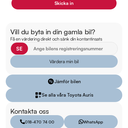
Skicka in
Därför ska du välja Riddermark Bil: 

* Störst i Sverige på begagnade bilar

* Erbjuder hemleverans i hela Sverige

Vill du byta in din gamla bil?
* 14 dagars helförsäkring via Folksam

Få en värdering direkt och sänk din kontantinsats
* Över 10 tusen omdömen på Trustpilot 

SE
* Våra bilar är testade på över 100 punkter

* Kvalitetssäkrade bilar

Värdera min bil
Telefontider:  

Jämför bilen
Måndag - Söndag: 08:00 - 24:00  

Se alla våra Toyota Auris
Besökstider i butik:  

Måndag - Fredag: 09:00 - 19:00  

Kontakta oss
Lördag: 10:00 - 18:00  

Söndag: 10:00 - 16:00  

018-470 74 00
WhatsApp