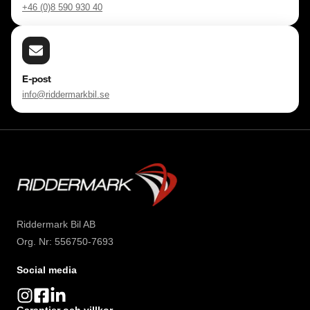
+46 (0)8 590 930 40
E-post
info@riddermarkbil.se
Riddermark Bil AB
Org. Nr: 556750-7693
Social media
Garantier och villkor