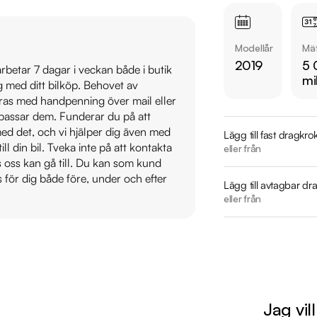
Leverans av din nya b
inbyte. Vill du se me
Modellår
Mät
2019
5 
 arbetar 7 dagar i veckan både i butik
Kontakta oss för mer
mi
ig med ditt bilköp. Behovet av
Telefon: 035-240 
veras med handpenning över mail eller
Mail: halmstad@ridd
t passar dem. Funderar du på att
Adress: Skyttevägen
s med det, och vi hjälper dig även med
Lägg till fast dragkro
till din bil. Tveka inte på att kontakta
eller från
Därför ska du välja R
os oss kan gå till. Du kan som kund
s för dig både före, under och efter
* Störst i Sverige på
Lägg till avtagbar dr
* Erbjuder hemlevera
eller från
* 14 dagars helförsä
* Över 10 tusen omd
* Våra bilar är test
* Kvalitetssäkrade bil
Jag vil
Fantastisk Corolla
