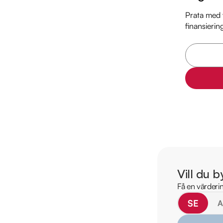
* Låga ägandekostn
Prata med v
* Låg förbrukning

finansierin
* Perfekt bil för pend
* Anpassad för stadst
* Körglädje utöver de
* Ekonomiskt ägande
* Bilen som tänker 
Utrustning inkludera
  • Adaptiv farthållare

  • skyltigenkänning 

  • Döda vinkel varnare

  • Körfilsassistans

Vill du b
  • Helljusassistent

Få en värderin
  • Bluetooth

SE
Jämför denna bil med