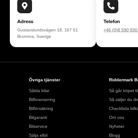
https://www.ridderm
för att:

• Se närbilder och fi
Adress
Telefon
• Reservera bilen dir
Gustavslundsvägen 18, 167 51
+46 (0)8 590 930
• Få mer info om utru
Bromma, Sverige
RIDDERMARK BIL 
Skydda din bil med 
komplettera med extra
enkelt hos oss.

Övriga tjänster
Riddermark Bi
Med korta lagertider 
Sålda bilar
Så går köpet til
bil: 035-240 06 00. 
Bilfinansering
Så säljer du din
försäkring från Folk
Bilförsäkring
Checklista bilk
Bilgaranti
Om oss
Se hur vi genomför v
Bilservice
Nyheter
https://vimeo.com/1
Sälja elbil
Blogg