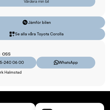
Värdera min bil
arkbil.se/kopa-bil/?series=corolla

 bilen:

 kr 

Jämför bilen
är förbrukning endast 0.58 l/mil

Se alla våra Toyota Corolla
med 2025-12-31

ukare

 månaders garanti

 oss
5-240 06 00
WhatsApp
il

rk Halmstad
l



mil

l
