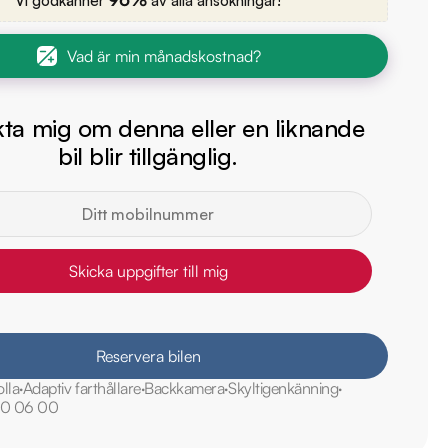
Vi godkänner
av alla ansökningar!
Vad är min månadskostnad?
ta mig om denna eller en liknande
bil blir tillgänglig.
Skicka uppgifter till mig
Reservera bilen
lla
Adaptiv farthållare
Backkamera
Skyltigenkänning
40 06 00