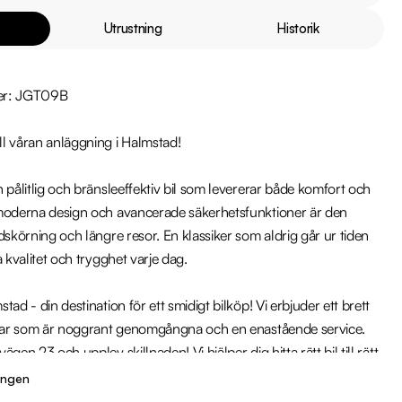
Utrustning
Historik
er: JGT09B

l våran anläggning i Halmstad!

 pålitlig och bränsleeffektiv bil som levererar både komfort och 
moderna design och avancerade säkerhetsfunktioner är den 
dskörning och längre resor. En klassiker som aldrig går ur tiden 
 kvalitet och trygghet varje dag.

ad - din destination för ett smidigt bilköp! Vi erbjuder ett brett 
ilar som är noggrant genomgångna och en enastående service. 
gen 23 och upplev skillnaden! Vi hjälper dig hitta rätt bil till rätt 
ingen