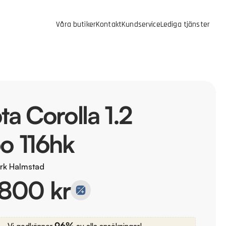
Våra butiker
Kontakt
Kundservice
Lediga tjänster
ta Corolla 1.2
o 116hk
rk Halmstad
 800 kr
96%