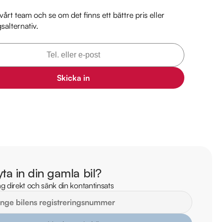
ader

årt team och se om det finns ett bättre pris eller
gsalternativ.
ling

rafik

t vanliga!



Skicka in
på plånboken

r:

yta in din gamla bil?
g direkt och sänk din kontantinsats
 någon av våra andra Toyota Corolla i lager. Se våra bilar på 