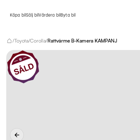
Köpa bil
Sälj bil
Värdera bil
Byta bil
/
Toyota
/
Corolla
/
Rattvärme B-Kamera KAMPANJ