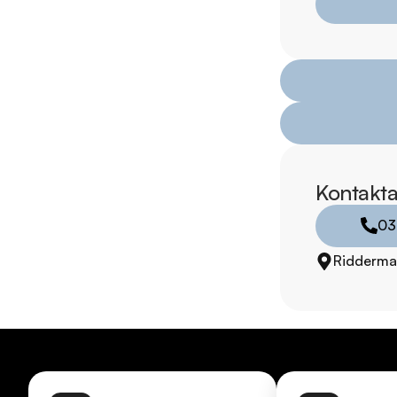
https://www.ridderm
Övrig information om
Årsskatt: Endast 822
Vid blandad körning 
Besiktigad till och 
Endast 2 tidigare br
Möjlighet till 12-60
Kontakta
Servicehistorik:

03
2020-05-15 - 795 m
Ridderma
2021-09-27 - 1110 mi
2022-11-11 - 1929 mil
2023-12-08 - 3370 
2024-11-15 - 4917 mi
Besök
