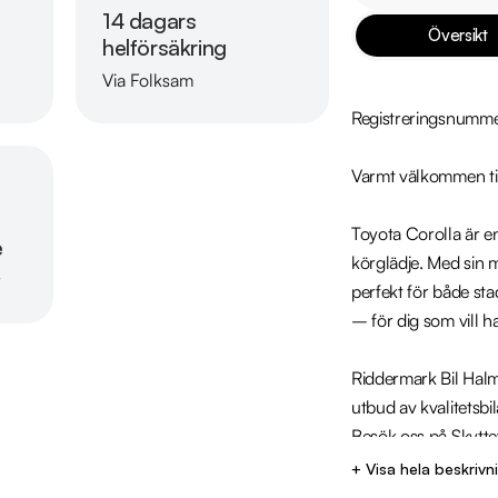
14 dagars
Översikt
helförsäkring
Via Folksam
Läs mer om oss
Registreringsnumm
Varmt välkommen til
Toyota Corolla är en
e
körglädje. Med sin 
r
perfekt för både sta
– för dig som vill ha
Riddermark Bil Halmst
utbud av kvalitetsb
Besök oss på Skyttevä
pris.

+ Visa hela beskrivn