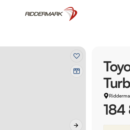
Toyo
Turb
Ridderma
184