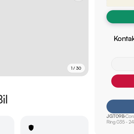
Kontak
1 / 30
+
25
fler
il
JGT09B
Coro
Ring 035 - 2