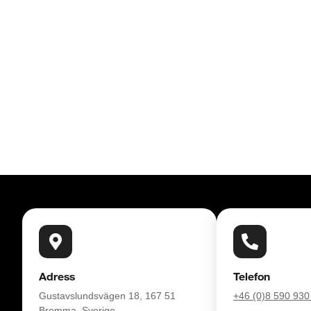
Adress
Telefon
Gustavslundsvägen 18, 167 51
+46 (0)8 590 930
Bromma, Sverige