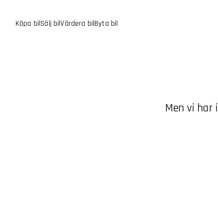
Köpa bil
Sälj bil
Värdera bil
Byta bil
Men vi har 