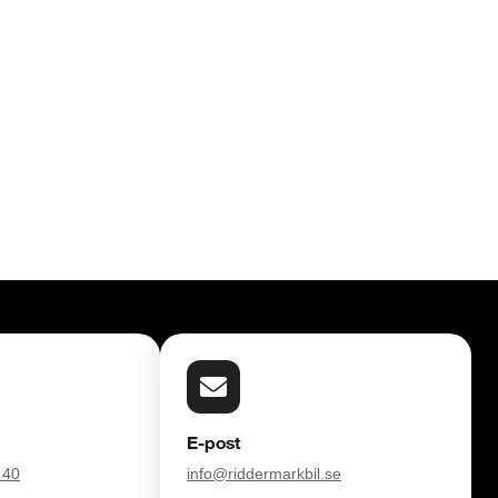
E-post
 40
info@riddermarkbil.se