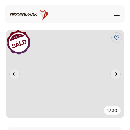
1 / 30
+
25
fler