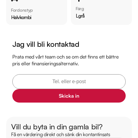
Färg
Fordonstyp
Servicehistorik:

Lgrå
Halvkombi
2017-10-03 - 1524 mil

2018-03-06 - 3265 mil

2019-06-07 - 4879 mil

Jag vill bli kontaktad
2020-05-12 - 6783 mil

2021-03-05 - 8604 mil

Prata med vårt team och se om det finns ett bättre
pris eller finansieringsalternativ.
2026-04-29 - 13187 mil

Besök

https://www.riddermarkbil.se/kopa-bil/toyota/eoo120/

för att:

Skicka in
• Se närbilder och film på bilen

• Reservera bilen direkt online

• Få mer info om utrustning och tillval

Vill du byta in din gamla bil?
Få en värdering direkt och sänk din kontantinsats
Därför ska du välja Riddermark Bil: 
