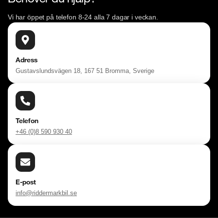
Vi har öppet på telefon 8-24 alla 7 dagar i veckan.
Adress
Gustavslundsvägen 18, 167 51 Bromma, Sverige
Telefon
+46 (0)8 590 930 40
E-post
info@riddermarkbil.se