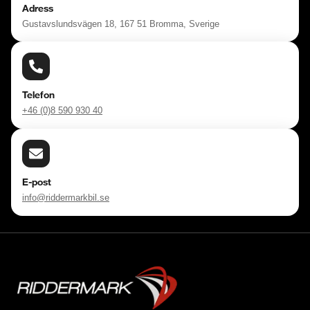
Adress
Gustavslundsvägen 18, 167 51 Bromma, Sverige
Telefon
+46 (0)8 590 930 40
E-post
info@riddermarkbil.se