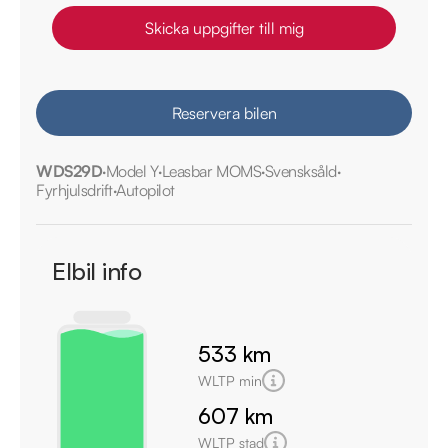
Skicka uppgifter till mig
Reservera bilen
WDS29D
Model Y
Leasbar MOMS
Svensksåld
Fyrhjulsdrift
Autopilot
Elbil info
533 km
WLTP min
607 km
WLTP stad