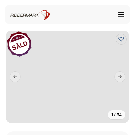
1 / 34
+
29
fler