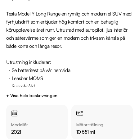
Tesla Model Y Long Range en rymlig och modern el SUV med 
fyrhjulsdrift som erbjuder hög komfort och en behaglig 
körupplevelse året runt. Utrustad med autopilot, ljus interiör 
och sätesvärme som ger en modern och trivsam känsla på 
både korta och långa resor.

Utrustning inkluderar:

  - Se batteritest på vår hemsida

  - Leasbar MOMS 

  - Svensksåld

  - Fyrhjulsdrift

+ Visa hela beskrivningen
  - Autopilot 

  - Svart och Vit interiör

  - Backkamera & Navigation

Modellår
Mätarställning
2021
10 551 mil
Övrig information om bilen:
