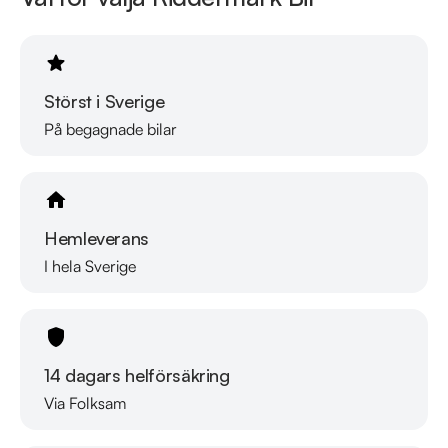
https://vimeo.com/1011323016

Telefontider:

Måndag - Söndag 08:00 - 24:00

Störst i Sverige
På begagnade bilar
Besökstider i butik:

Måndag - Fredag 09:00 - 19:00

Lördag 10:00 - 18:00

Söndag 10:00 - 16:00

Hemleverans
Välkomna!
I hela Sverige
14 dagars helförsäkring
Via Folksam