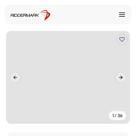
1 / 36
+
31
fler