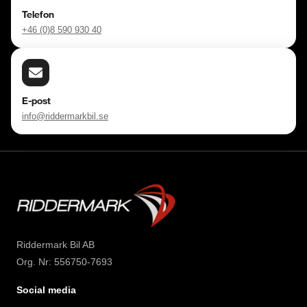
Telefon
+46 (0)8 590 930 40
E-post
info@riddermarkbil.se
Riddermark Bil AB
Org. Nr: 556750-7693
Social media