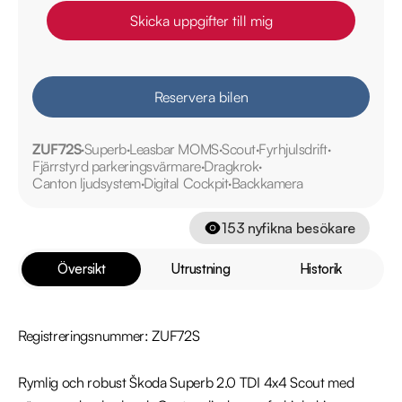
Skicka uppgifter till mig
Reservera bilen
ZUF72S
Superb
Leasbar MOMS
Scout
Fyrhjulsdrift
Fjärrstyrd parkeringsvärmare
Dragkrok
Canton ljudsystem
Digital Cockpit
Backkamera
153
nyfikna besökare
Översikt
Utrustning
Historik
Registreringsnummer: ZUF72S

Rymlig och robust Škoda Superb 2.0 TDI 4x4 Scout med 