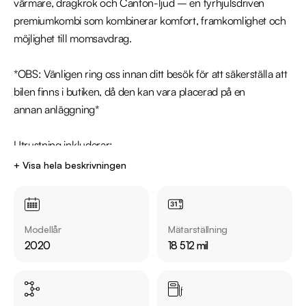
värmare, dragkrok och Canton-ljud – en fyrhjulsdriven 
premiumkombi som kombinerar komfort, framkomlighet och 
möjlighet till momsavdrag.

*OBS: Vänligen ring oss innan ditt besök för att säkerställa att 
bilen finns i butiken, då den kan vara placerad på en 
annan anläggning*

Utrustning inkluderar:

  - Leasbar MOMS

+ Visa hela beskrivningen
  - Scout

  - Fyrhjulsdrift

  - Fjärrstyrd parkeringsvärmare

Modellår
Mätarställning
  - Dragkrok

2020
18 512 mil
  - Canton ljudsystem

  - Digital Cockpit

  - Backkamera

  - Navigation
