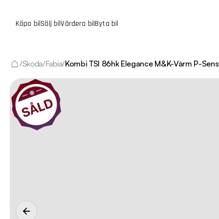
Köpa bil
Sälj bil
Värdera bil
Byta bil
/
Skoda
/
Fabia
/
Kombi TSI 86hk Elegance M&K-Värm P-Sens