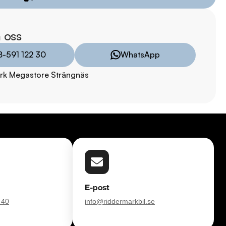
ensgatan 21A och upplev skillnaden! 

il direkt till din dörr inom 24 timmar! Vi tar även hand om ditt 
 oss
r? Kontakta oss för fler bilder och videor.

8-591 122 30
WhatsApp
iddermark Bil: 

rk Megastore Strängnäs
 begagnade bilar

ns i hela Sverige

kring via Folksam

ömen på Trustpilot 

ade på över 100 punkter

ar

TRYGGHETSPAKET:

vårt trygghetspaket. Välj mellan 12-60 månaders garanti och 
E-post
 hjuluppsättningar till bra priser. Gör ditt bilköp tryggt och 
 40
info@riddermarkbil.se