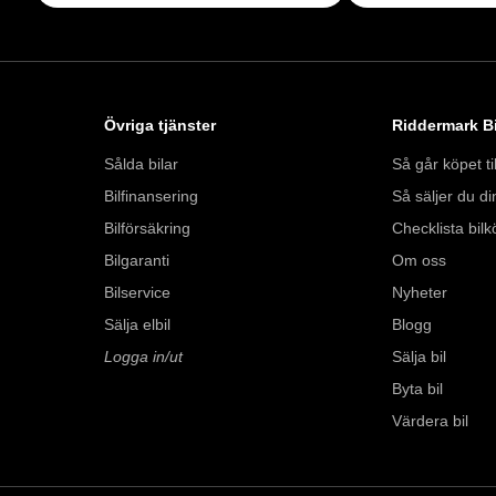
Med korta lagertider 
bil: 08-572 142 41. 
försäkring från Folk
Övriga tjänster
Riddermark Bi
Se hur vi genomför v
Sålda bilar
Så går köpet til
https://vimeo.com/1
Bilfinansering
Så säljer du din
Telefontider: 

Bilförsäkring
Checklista bilk
Måndag - Söndag: 
Bilgaranti
Om oss
Bilservice
Nyheter
Besökstider i butik: 

Sälja elbil
Blogg
Måndag - Fredag: 0
Logga in/ut
Sälja bil
Lördag: 10:00 - 18:
Byta bil
Söndag: 10:00 - 16:
Värdera bil
Välkomna!