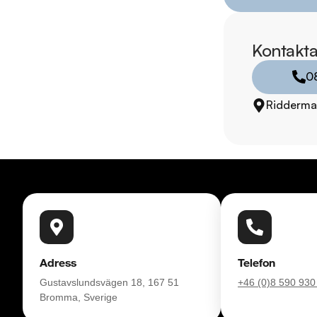
Strängnäs på Kalkst
Leverans av din nya b
Kontakta
inbyte. Vill du se me
0
Därför ska du välja R
Ridderma
* Störst i Sverige på
* Erbjuder hemlevera
* 14 dagars helförsä
* Över 10 tusen omd
* Våra bilar är test
* Kvalitetssäkrade bil
RIDDERMARK BIL 
Skydda din bil med 
Adress
Telefon
komplettera med extra
Gustavslundsvägen 18, 167 51
+46 (0)8 590 930
enkelt hos oss.

Bromma, Sverige