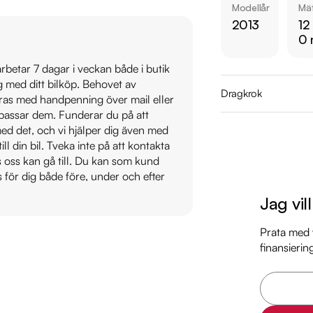
Modellår
Mät
2013
12
Jämför denna bil med
0 
https://www.ridderm
 arbetar 7 dagar i veckan både i butik
ig med ditt bilköp. Behovet av
Övrig information om
Dragkrok
veras med handpenning över mail eller
Årsskatt: Endast 536
t passar dem. Funderar du på att
Vid blandad körning 
s med det, och vi hjälper dig även med
Besiktigad till och 
till din bil. Tveka inte på att kontakta
Möjlighet till 12-60
os oss kan gå till. Du kan som kund
s för dig både före, under och efter
Servicehistorik:

Jag vil
2015-02-06 - 1437 
2016-08-31 - 2700 
Prata med v
finansierin
2018-04-11 - 4339 m
2019-07-19 - 5424 m
2021-05-12 - 7051 m
2022-08-24 - 8323 