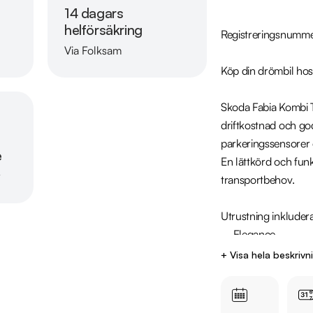
14 dagars
helförsäkring
Registreringsnumme
Via Folksam
Läs mer om oss
Köp din drömbil hos
Skoda Fabia Kombi T
driftkostnad och go
parkeringssensorer 
e
En lättkörd och funk
r
transportbehov.

Utrustning inkludera
  - Elegance

  - Motor & Kupévärmare

+ Visa hela beskrivn
  - Dragkrok

  - Parkeringssensorer bak

  - Farthållare
