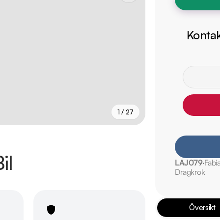
Kontak
1 / 27
+
22
fler
il
LAJ079
Fabi
Dragkrok
Översikt