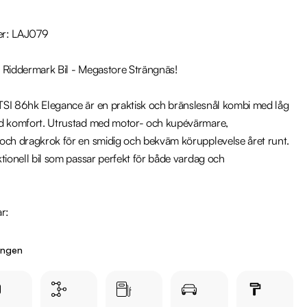
r: LAJ079

 Riddermark Bil - Megastore Strängnäs!

SI 86hk Elegance är en praktisk och bränslesnål kombi med låg 
d komfort. Utrustad med motor- och kupévärmare, 
och dragkrok för en smidig och bekväm körupplevelse året runt. 
tionell bil som passar perfekt för både vardag och 
r:

ingen