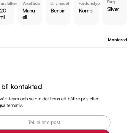
Färg
arställning
Växellåda
Drivmedel
Fordonstyp
Silver
 20
Manu
Bensin
Kombi
 någon av våra andra Škoda Fabia i lager. Se våra bilar på 
mil
ell
arkbil.se/kopa-bil/?series=fabia

 bilen:

Monterad
 kr 

är förbrukning endast 0.51 l/mil

med 2026-11-30

 månaders garanti

l bli kontaktad
mil

mil

årt team och se om det finns ett bättre pris eller
gsalternativ.
il

il

il

mil
