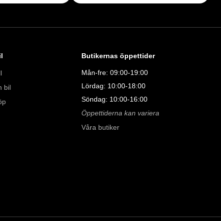
försvinner våra bilar snabbt! Ring oss idag för att reservera din 
Vi erbjuder även skräddarsydd finansiering och 14 dagars fri 
sam.

l
Butikernas öppettider
åra tester här:

Mån-fre: 09:00-19:00
l
011323016

Lördag: 10:00-18:00
 bil
Söndag: 10:00-16:00
öp
Öppettiderna kan variera
08:00 - 24:00 

Våra butiker
9:00 - 19:00 

00 

00 
