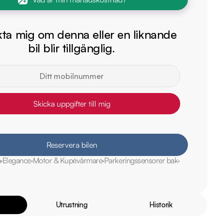
ta mig om denna eller en liknande
bil blir tillgänglig.
Skicka uppgifter till mig
Reservera bilen
a
Elegance
Motor & Kupévärmare
Parkeringssensorer bak
Utrustning
Historik