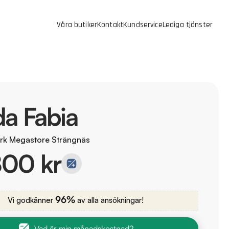
Våra butiker
Kontakt
Kundservice
Lediga tjänster
a Fabia
rk Megastore Strängnäs
800 kr
96%
Vi godkänner
av alla ansökningar!
Vad är min månadskostnad?