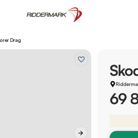
orer Drag
Skod
Ridderma
69 