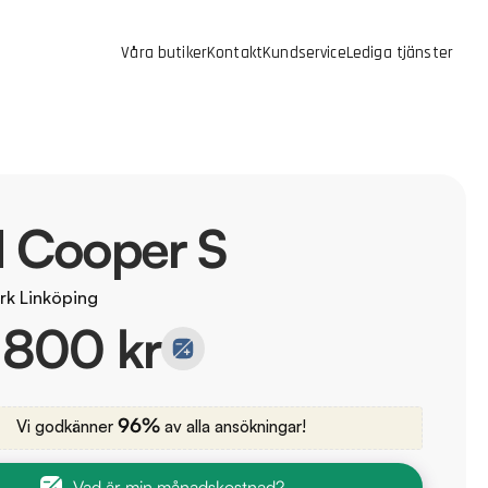
Våra butiker
Kontakt
Kundservice
Lediga tjänster
 Cooper S
rk Linköping
 800 kr
96%
Vi godkänner
av alla ansökningar!
Vad är min månadskostnad?