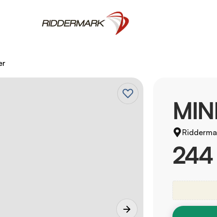
er
MINI
Ridderma
244