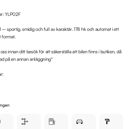
r: YLP02F

 sportig, smidig och full av karaktär. 178 hk och automat i ett 
 format.

ss innan ditt besök för att säkerställa att bilen finns i butiken, då 
ad på en annan anläggning*

r:

ingen