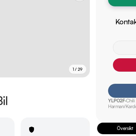
Kontak
1 / 29
+
24
fler
il
YLP02F
Chili 
Harman/Kardo
Översikt