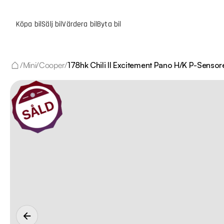
Köpa bil
Sälj bil
Värdera bil
Byta bil
/
Mini
/
Cooper
/
178hk Chili II Excitement Pano H/K P-Sensor