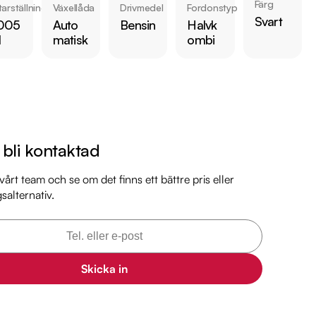
Färg
arställning
Växellåda
Drivmedel
Fordonstyp
Svart
005
Auto
Bensin
Halvk
 bilen:

l
matisk
ombi
4 kr 

är förbrukning endast 0.52 l/mil

med 2027-01-31

brukare

 månaders garanti

l bli kontaktad
il

årt team och se om det finns ett bättre pris eller
gsalternativ.
il

arkbil.se/kopa-bil/mini/ylp02f/

Skicka in
lm på bilen

ekt online
