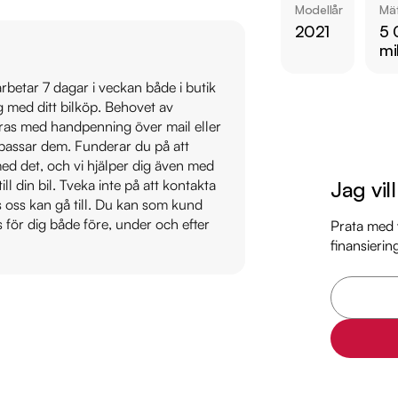
Modellår
Mät
2021
5 
Övrig information om
mi
Årsskatt: Endast 106
Vid blandad körning 
 arbetar 7 dagar i veckan både i butik
ig med ditt bilköp. Behovet av
Besiktigad till och 
veras med handpenning över mail eller
Endast två tidigare 
t passar dem. Funderar du på att
Möjlighet till 12-60
s med det, och vi hjälper dig även med
Jag vil
till din bil. Tveka inte på att kontakta
Servicehistorik:

os oss kan gå till. Du kan som kund
2023-02-13 - 1530 m
s för dig både före, under och efter
Prata med v
finansierin
2025-04-14 - 3812 m
Besök

https://www.ridderm
för att:

• Se närbilder och fi
• Reservera bilen dir