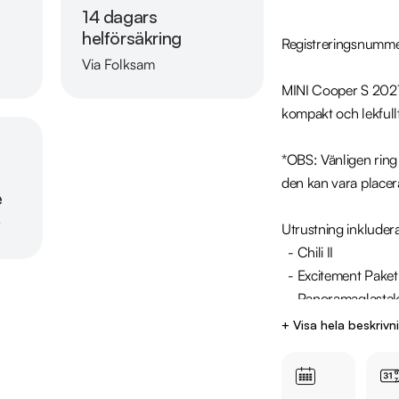
14 dagars
helförsäkring
Registreringsnumme
Via Folksam
Läs mer om oss
MINI Cooper S 2021 –
kompakt och lekfullt
*OBS: Vänligen ring o
den kan vara placer
e
r
Utrustning inkludera
  - Chili II

  - Excitement Paket

  - Panoramaglastak

  - Harman/Kardon - Ljudsystem

+ Visa hela beskrivn
  - Belysningspaket

  - Bluetooth

  - Parkeringssensorer fram & bak
