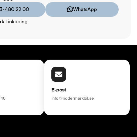
 hjuluppsättningar till bra priser. Gör ditt bilköp tryggt och 
3-480 22 00
WhatsApp
rk Linköping
försvinner våra bilar snabbt! Ring oss idag för att reservera din 
 Vi erbjuder även skräddarsydd finansiering och 14 dagars fri 
sam.

åra tester här:

011323016

8:00 - 24:00

E-post
 40
info@riddermarkbil.se
:00 - 19:00

00

00
