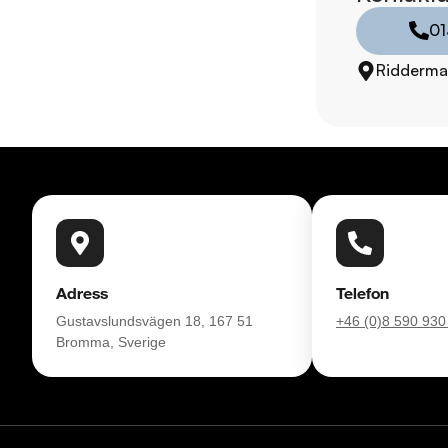
komplettera med extra
01
enkelt hos oss.

Ridderma
Med korta lagertider 
bil: 013-480 22 00 .
försäkring från Folk
Se hur vi genomför v
https://vimeo.com/1
Telefontider:

Måndag - Söndag 0
Adress
Telefon
Gustavslundsvägen 18, 167 51
+46 (0)8 590 930
Besökstider i butik:

Bromma, Sverige
Måndag - Fredag 09
Lördag 10:00 - 18:
Söndag 10:00 - 16: