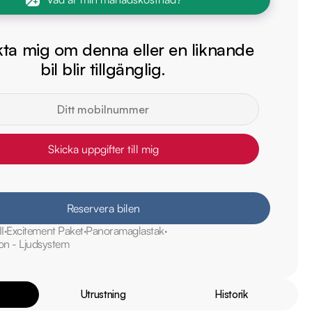
ta mig om denna eller en liknande
bil blir tillgänglig.
Skicka uppgifter till mig
Reservera bilen
II
Excitement Paket
Panoramaglastak
n - Ljudsystem
Utrustning
Historik