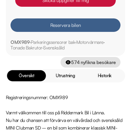
Skicka uppgifter till mig
Reservera bilen
OMX989
Parkeringssensorer bak
Motorvärmare
Tonade Bakrutor
Svensksåld
574
nyfikna besökare
Översikt
Utrustning
Historik
Registreringsnummer: OMX989

Varmt välkommen till oss på Riddermark Bil i Länna. 

Nu har du chansen att förvärva en välvårdad och svensksåld 
MINI Clubman SD – en bil som kombinerar klassisk MINI-