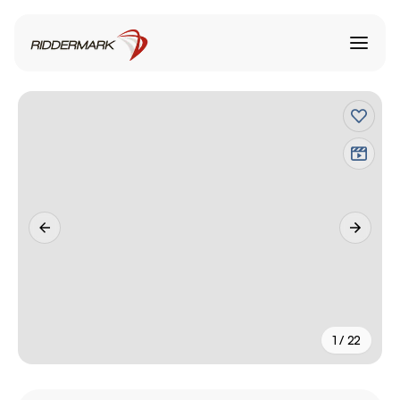
1 / 22
+
17
fler