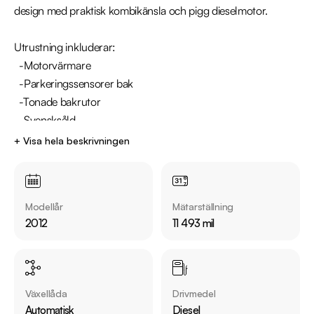
design med praktisk kombikänsla och pigg dieselmotor.

Utrustning inkluderar:

  -Motorvärmare

  -Parkeringssensorer bak

  -Tonade bakrutor

  -Svensksåld

+ Visa hela beskrivningen
Övrig information om bilen:

Årsskatt: Endast 2667 kr 

Vid blandad körning är förbrukning endast 0.53 l/mil

Modellår
Mätarställning
Besiktigad till och med 2026-08-31

2012
11 493 mil
Möjlighet till 12-60 månaders garanti

Servicehistorik:

2014-06-26 - 2031 mil

Växellåda
Drivmedel
2017-11-30 - 5098 mil

Automatisk
Diesel