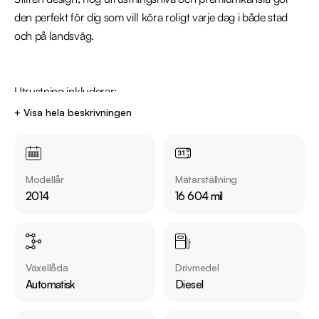
den perfekt för dig som vill köra roligt varje dag i både stad 
och på landsväg.

Utrustning inkluderar:

  - Läder/Tyg klädsel

+ Visa hela beskrivningen
  - Sportstolar

  - Navigation

  - Keyless start

Modellår
Mätarställning
  - Växlingspaddlar

2014
16 604 mil
  - Bluetooth

  - Parkeringssensorer bak

Växellåda
Drivmedel
Övrig information om bilen:

Automatisk
Diesel
Årsskatt: Endast 2563 kr 

Vid blandad körning är förbrukning endast 0.53 l/mil
