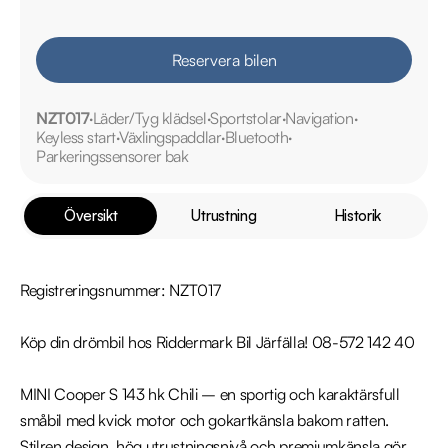
Reservera bilen
NZT017
Läder/Tyg klädsel
Sportstolar
Navigation
Keyless start
Växlingspaddlar
Bluetooth
Parkeringssensorer bak
Översikt
Utrustning
Historik
Registreringsnummer: NZT017

Köp din drömbil hos Riddermark Bil Järfälla! 08-572 142 40

MINI Cooper S 143 hk Chili – en sportig och karaktärsfull 
småbil med kvick motor och gokartkänsla bakom ratten. 
Stilren design, hög utrustningsnivå och premiumkänsla gör 