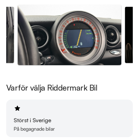
RIDDERMARK BIL TRYGGHETSPAKET:

Skydda din bil med vårt trygghetspaket. Välj mellan 12-60 
månaders garanti och komplettera med extra 
hjuluppsättningar till bra priser. Gör ditt bilköp tryggt och 
enkelt hos oss.

Med korta lagertider försvinner våra bilar snabbt! Ring oss 
idag för att reservera din bil: 08-572 142 40. Vi erbjuder även 
skräddarsydd finansiering och 14 dagars fri försäkring från 
Folksam.

Varför välja Riddermark Bil
Se hur vi genomför våra tester här:

https://www.youtube.com/watch?v=EvmgI7cNqkUFWD86J 

Störst i Sverige
Välkomna!
På begagnade bilar