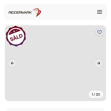
1 / 20
+
15
fler