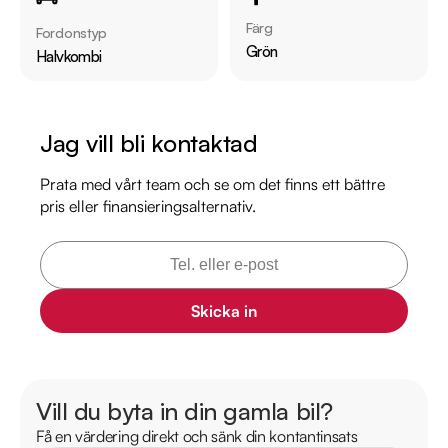
Servicehistorik:

Färg
Fordonstyp
2016-10-13 - 1753 mil

Grön
Halvkombi
2018-05-31 - 4864 mil

2025-07-31 - 17134 mil

Jag vill bli kontaktad
Besök

https://www.riddermarkbil.se/kopa-bil/mini/hkl213/

Prata med vårt team och se om det finns ett bättre
pris eller finansieringsalternativ.
för att:

• Se närbilder och film på bilen

• Reservera bilen direkt online

• Få mer info om utrustning och tillval

Skicka in
Därför ska du välja Riddermark Bil Sundsvall: 

* Störst i Sverige på begagnade bilar

* Erbjuder hemleverans i hela Sverige

Vill du byta in din gamla bil?
* 14 dagars helförsäkring via Folksam

Få en värdering direkt och sänk din kontantinsats
* Över 10 tusen omdömen på Trustpilot 
