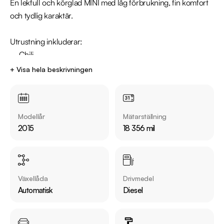
En lekfull och körglad MINI med låg förbrukning, fin komfort 
och tydlig karaktär.

Utrustning inkluderar:

  - Chili 

  - Harman/Kardon - Ljudsystem

+ Visa hela beskrivningen
  - Skinnklädsel / Läder

  - Parkeringssensorer bak

  - Navigation

Modellår
Mätarställning
  - Svart innertak

2015
18 356 mil
  - AC

Övrig information om bilen:

Årsskatt: Endast 1103 kr 

Växellåda
Drivmedel
Vid blandad körning är förbrukning endast 0.41 l/mil

Automatisk
Diesel
Besiktigad till och med 2026-12-31

Möjlighet till 12-60 månaders garanti
