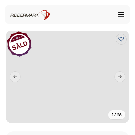
1 / 26
+
21
fler