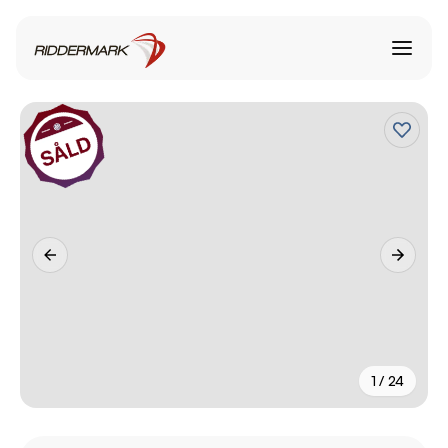
1 / 24
+
19
fler