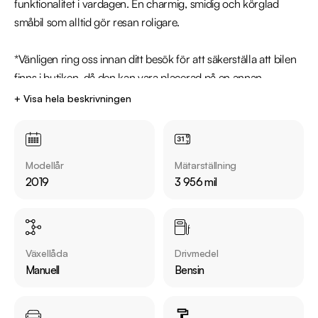
funktionalitet i vardagen. En charmig, smidig och körglad 
småbil som alltid gör resan roligare.

*Vänligen ring oss innan ditt besök för att säkerställa att bilen 
finns i butiken, då den kan vara placerad på en annan 
anläggning*

+ Visa hela beskrivningen
Utrustning inkluderar:

  - Pepper

Modellår
Mätarställning
  - Mini Excitement paket

2019
3 956 mil
  - Parkeringssensorer bak

  - Bluetooth

  - Keyless start

  - Farthållare

Växellåda
Drivmedel
Manuell
Bensin
Övrig information om bilen:

Årsskatt: Endast 646 kr 

Vid blandad körning är förbrukning endast 0.55 l/mil
