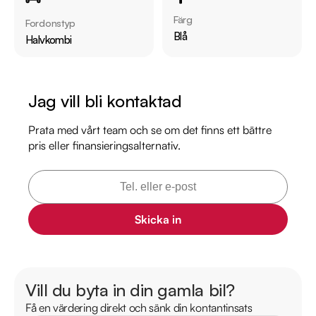
Besiktigad till och med 2026-12-31

Färg
Fordonstyp
Möjlighet till 12-60 månaders garanti

Blå
Halvkombi
Servicehistorik:

2021-04-19 - 1551 mil

Jag vill bli kontaktad
2023-06-01 - 2397 mil

2025-06-30 - 3330 mil

Prata med vårt team och se om det finns ett bättre
pris eller finansieringsalternativ.
Besök

https://www.riddermarkbil.se/kopa-bil/mini/ape23g/

för att:

• Se närbilder och film på bilen

Skicka in
• Reservera bilen direkt online

• Få mer info om utrustning och tillval

Vill du byta in din gamla bil?
Därför ska du välja Riddermark Bil: 

Få en värdering direkt och sänk din kontantinsats
* Störst i Sverige på begagnade bilar
