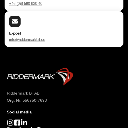
+46 (0)8 590 930 40
E-post
info@riddermarkbil.se
Riddermark Bil AB
Org. Nr: 556750-7693
Social media