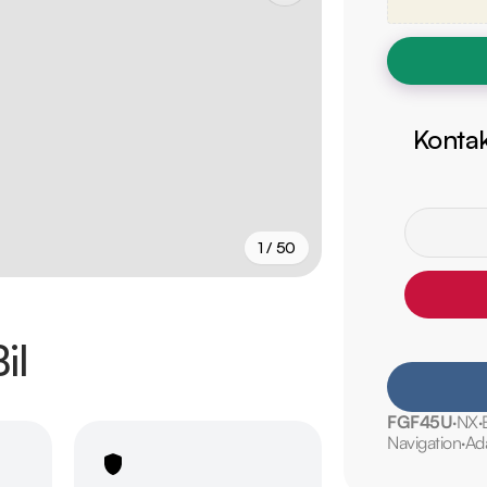
Kontak
1 / 50
+
45
fler
il
FGF45U
NX
Navigation
Ada