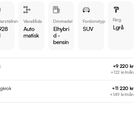
sgata 16, 721 38, Västerås

Färg
arställning
Växellåda
Drivmedel
Fordonstyp
iddermark Bil: 

Lgrå
928
Auto
Elhybri
SUV
 begagnade bilar

l
matisk
d -
ns i hela Sverige

bensin
kring via Folksam

ömen på Trustpilot 

ade på över 100 punkter

k
+9 220 kr
ar

+122 kr/mån
r:

agkrok
+11 220 kr
+149 kr/mån