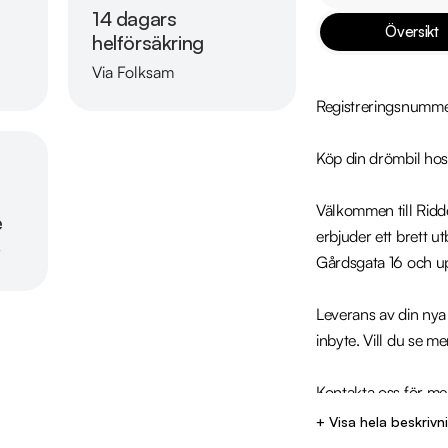
14 dagars
Översikt
helförsäkring
Via Folksam
Läs mer om oss
Registreringsnumm
Köp din drömbil hos 
Välkommen till Ridder
e
erbjuder ett brett u
r
Gårdsgata 16 och up
Leverans av din nya b
inbyte. Vill du se me
Kontakta oss för mer
Telefon: 021-540 0
+ Visa hela beskrivn
Mejladress: vastera