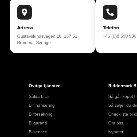
RIDDERMARK BIL 
Skydda din bil med 
komplettera med extra
enkelt hos oss.

Adress
Telefon
Gustavslundsvägen 18, 167 51
+46 (0)8 590 930
Med korta lagertider 
Bromma, Sverige
bil: 021-540 08 00. 
försäkring från Folk
Se hur vi genomför v
https://vimeo.com/1
Övriga tjänster
Riddermark Bi
Välkomna!
Sålda bilar
Så går köpet til
Bilfinansering
Så säljer du din
Bilförsäkring
Checklista bilk
Bilgaranti
Om oss
Bilservice
Nyheter