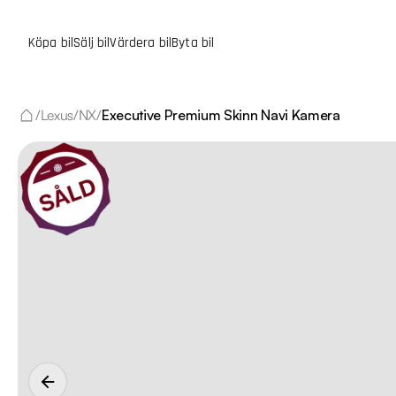
Köpa bil
Sälj bil
Värdera bil
Byta bil
/
Lexus
/
NX
/
Executive Premium Skinn Navi Kamera