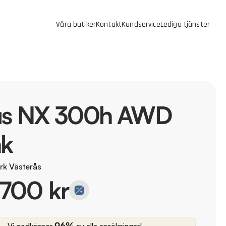
Våra butiker
Kontakt
Kundservice
Lediga tjänster
us NX 300h AWD
hk
rk Västerås
700 kr
96%