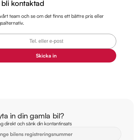
l bli kontaktad
årt team och se om det finns ett bättre pris eller
gsalternativ.
 någon av våra andra Lexus NX i lager. Se våra bilar på 
arkbil.se/kopa-bil/?series=nx

 bilen:

Skicka in
 kr 

 är förbrukning endast 0.60 L/mil

med 2025-10-31

 månaders garanti

l

yta in din gamla bil?


g direkt och sänk din kontantinsats
il

mil
