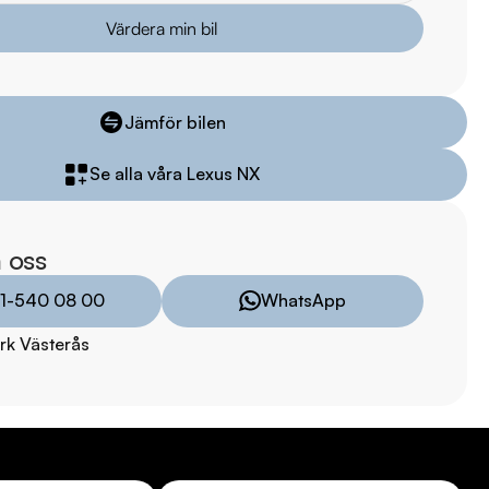
 mil

Värdera min bil
arkbil.se/kopa-bil/lexus/fgf45u/

Jämför bilen
lm på bilen

Se alla våra Lexus NX
ekt online

stning och tillval

 oss
8:00 - 24:00  

1-540 08 00
WhatsApp
rk Västerås
9:00 - 19:00  

00  

00  
