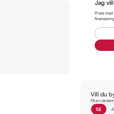
Jag vil
  - Rattvärme

  - Keyless

Prata med v
finansierin
Jämför denna bil med
https://www.ridderm
Övrig information om
Årsskatt: Endast 932
Vid blandad körning
Besiktigad till och 
Möjlighet till 12-60
Servicehistorik:

2020-10-21 - 560 mi
Vill du b
2021-10-19 - 1126 mil
Få en värderin
2022-09-19 - 1583 m
SE
2023-09-14 - 2099 