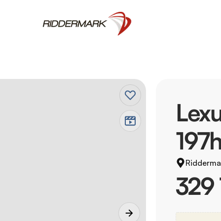
Lex
197
Ridderma
329 