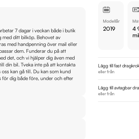
Adress: Hallsta Gård
Modellår
Mät
Därför ska du välja R
2019
4 
 arbetar 7 dagar i veckan både i butik
* Störst i Sverige på
mi
ig med ditt bilköp. Behovet av
* Erbjuder hemlevera
veras med handpenning över mail eller
* 14 dagars helförsä
t passar dem. Funderar du på att
* Över 10 tusen omd
s med det, och vi hjälper dig även med
* Våra bilar är test
till din bil. Tveka inte på att kontakta
Lägg till fast dragkro
* Kvalitetssäkrade bil
os oss kan gå till. Du kan som kund
eller från
s för dig både före, under och efter
Utrustning inkludera
Lägg till avtagbar dr
eller från
  - Executive Premium

  - Fyrhjulsdrift

  - Skinnklädsel & Elstolar fram

  - Backkamera

  - Navigation

  - Adaptiv farthållare
