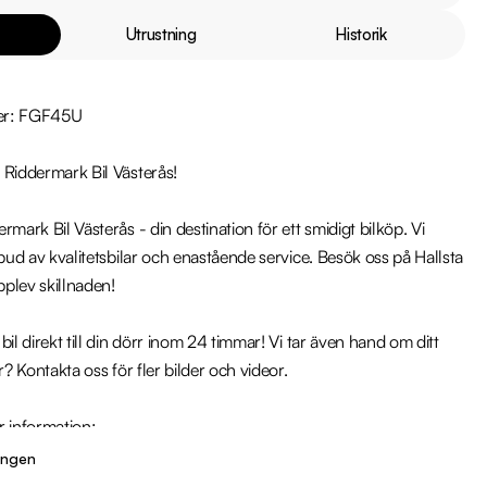
Utrustning
Historik
er: FGF45U

Riddermark Bil Västerås!

mark Bil Västerås - din destination för ett smidigt bilköp. Vi 
tbud av kvalitetsbilar och enastående service. Besök oss på Hallsta 
plev skillnaden!

il direkt till din dörr inom 24 timmar! Vi tar även hand om ditt 
r? Kontakta oss för fler bilder och videor.

 information:

8 00

ingen
s@riddermarkbil.se
