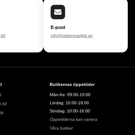
TRYGGHETSPAKET:

vårt trygghetspaket. Välj mellan 12-60 månaders garanti och 
 hjuluppsättningar till bra priser. Gör ditt bilköp tryggt och 
E-post
 40
info@riddermarkbil.se
försvinner våra bilar snabbt! Ring oss idag för att reservera din 
Vi erbjuder även skräddarsydd finansiering och 14 dagars fri 
sam.

åra tester här:

011323016

l
Butikernas öppettider
Mån-fre: 09:00-19:00
l
Lördag: 10:00-18:00
 bil
Söndag: 10:00-16:00
öp
Öppettiderna kan variera
Våra butiker