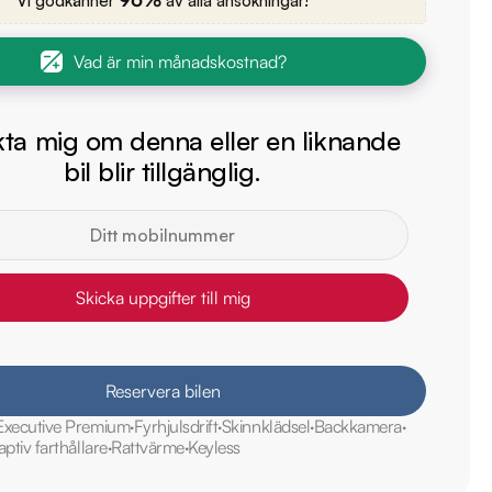
Vi godkänner
av alla ansökningar!
Vad är min månadskostnad?
ta mig om denna eller en liknande
bil blir tillgänglig.
Skicka uppgifter till mig
Reservera bilen
Executive Premium
Fyrhjulsdrift
Skinnklädsel
Backkamera
ptiv farthållare
Rattvärme
Keyless